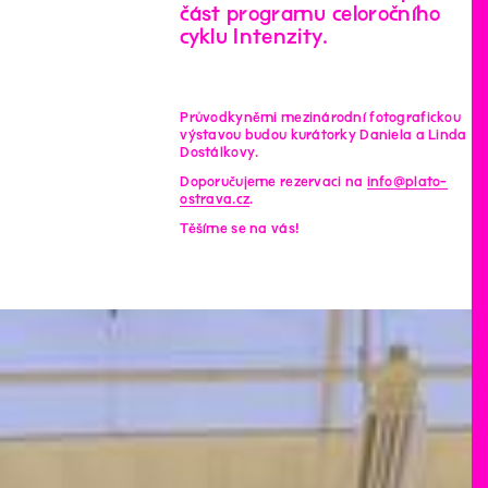
část programu celoročního
cyklu Intenzity.
Průvodkyněmi mezinárodní fotografickou
výstavou budou kurátorky Daniela a Linda
Dostálkovy.
Doporučujeme rezervaci na
info@plato-
ostrava.cz
.
Těšíme se na vás!