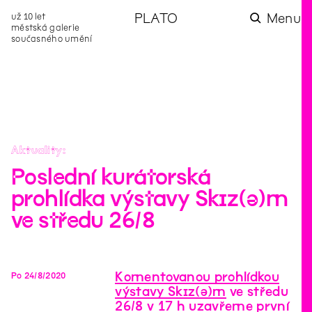
už 10 let
PLATO
Menu
městská galerie
současného umění
aktuality
aktuality
aktuality
aktuality
aktuality
Co se dělo na
Na rezidenci
Zahradní
Komentované
Podílíme se na
zahradě v červenci?
hostíme autorku
videozpravodaj:
prohlídky (nejen) v
rozvoji Komunitního
poezie Alžbětu
Pozor na kupovaný
rámci Colours of
centra Liščina
Stančákovou
kompost
Ostrava
Aktuality
Poslední kurátorská
prohlídka výstavy Skɪz(ə)m
ve středu 26/8
Komentovanou prohlídkou
Po
24
/
8
/
2020
výstavy Skɪz(ə)m
ve středu
26/8 v 17 h uzavřeme první