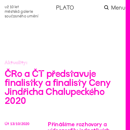
už 10 let
PLATO
Menu
městská galerie
současného umění
aktuality
aktuality
aktuality
aktuality
aktuality
Co se dělo na
Na rezidenci
Zahradní
Komentované
Podílíme se na
zahradě v červenci?
hostíme autorku
videozpravodaj:
prohlídky (nejen) v
rozvoji Komunitního
poezie Alžbětu
Pozor na kupovaný
rámci Colours of
centra Liščina
Stančákovou
kompost
Ostrava
Aktuality
ČRo a ČT představuje
finalistky a finalisty Ceny
Jindřicha Chalupeckého
2020
Přinášíme rozhovory a
Út
13
/
10
/
2020