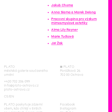
Jakub Choma
Anna Slama a Marek Delong
Pracovní skupina pro výzkum
mimosmyslové estetiky
Alma Lily Rayner
Marie Tučková
Jiří Žák
PLATO
◊
PLATO
městská galerie současného
Porážková 26
umění
702 00 Ostrava
+420 702 206 099
info@plato-ostrava.cz
plato-ostrava.cz
CS
EN
PLATO poskytuje zázemí
Facebook
všem, kdo chtějí v širších
Instagram