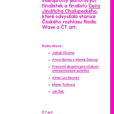
videoprofily jednotlivých
finalistek a finalistů
Ceny
Jindřicha Chalupeckého
,
které odvysílala stanice
Českého rozhlasu Radio
Wave a ČT art.
Radio Wave:
Jakub Choma
Anna Slama a Marek Delong
Pracovní skupina pro výzkum
mimosmyslové estetiky
Alma Lily Rayner
Marie Tučková
Jiří Žák
ČT art: