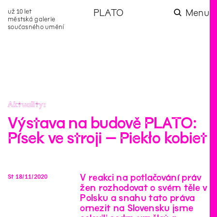
už 10 let
PLATO
Menu
městská galerie
současného umění
aktuality
aktuality
aktuality
aktuality
aktuality
Co se dělo na
Na rezidenci
Zahradní
Komentované
Podílíme se na
zahradě v červenci?
hostíme autorku
videozpravodaj:
prohlídky (nejen) v
rozvoji Komunitního
poezie Alžbětu
Pozor na kupovaný
rámci Colours of
centra Liščina
Stančákovou
kompost
Ostrava
Aktuality
Výstava na budově PLATO:
Písek ve stroji – Piekło kobiet
V reakci na potlačování práv
St
18
/
11
/
2020
žen rozhodovat o svém těle v
Polsku a snahu tato práva
omezit na Slovensku jsme