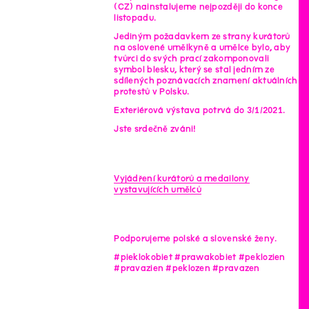
(CZ) nainstalujeme nejpozději do konce
listopadu.
Jediným požadavkem ze strany kurátorů
na oslovené umělkyně a umělce bylo, aby
tvůrci do svých prací zakomponovali
symbol blesku, který se stal jedním ze
sdílených poznávacích znamení aktuálních
protestů v Polsku.
Exteriérová výstava potrvá do 3/1/2021.
Jste srdečně zváni!
Vyjádření kurátorů a medailony
vystavujících umělců
Podporujeme polské a slovenské ženy.
#pieklokobiet #prawakobiet #peklozien
#pravazien #peklozen #pravazen