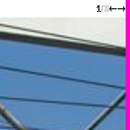
1
3
←
→