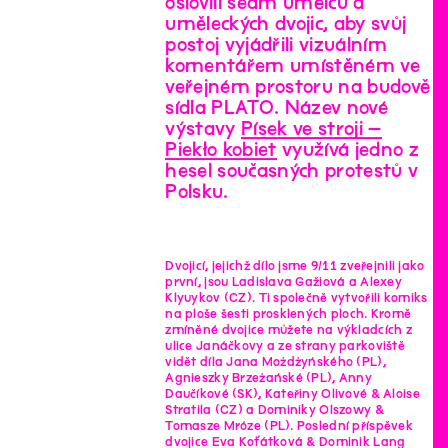
oslovili sedm umělců a
uměleckých dvojic, aby svůj
postoj vyjádřili vizuálním
komentářem umístěném ve
veřejném prostoru na budově
sídla PLATO. Název nové
výstavy
Písek ve stroji –
Piekło kobiet
využívá jedno z
hesel současných protestů v
Polsku.
Dvojicí, jejichž dílo jsme 9/11 zveřejnili jako
první, jsou Ladislava Gažiová a Alexey
Klyuykov (CZ). Ti společně vytvořili komiks
na ploše šesti prosklených ploch. Kromě
zmíněné dvojice můžete na výkladcích z
ulice Janáčkovy a ze strany parkoviště
vidět díla Jana Możdżyńského (PL),
Agnieszky Brzeżańské (PL), Anny
Daučíkové (SK), Kateřiny Olivové & Aloise
Stratila (CZ) a Dominiky Olszowy &
Tomasze Mróze (PL). Poslední příspěvek
dvojice Eva Koťátková & Dominik Lang