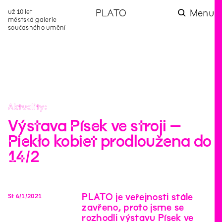
už 10 let
PLATO
Menu
městská galerie
současného umění
aktuality
aktuality
aktuality
aktuality
aktuality
Co se dělo na
Na rezidenci
Zahradní
Komentované
Podílíme se na
zahradě v červenci?
hostíme autorku
videozpravodaj:
prohlídky (nejen) v
rozvoji Komunitního
poezie Alžbětu
Pozor na kupovaný
rámci Colours of
centra Liščina
Stančákovou
kompost
Ostrava
Aktuality
Výstava Písek ve stroji –
Piekło kobiet prodloužena do
14/2
PLATO je veřejnosti stále
St
6
/
1
/
2021
zavřeno, proto jsme se
rozhodli výstavu
Písek ve