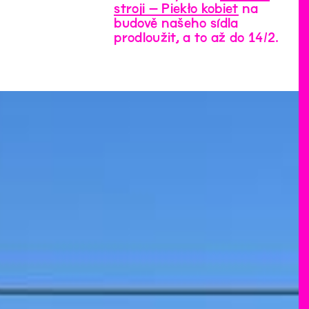
stroji – Piekło kobiet
na
budově našeho sídla
prodloužit, a to až do 14/2.