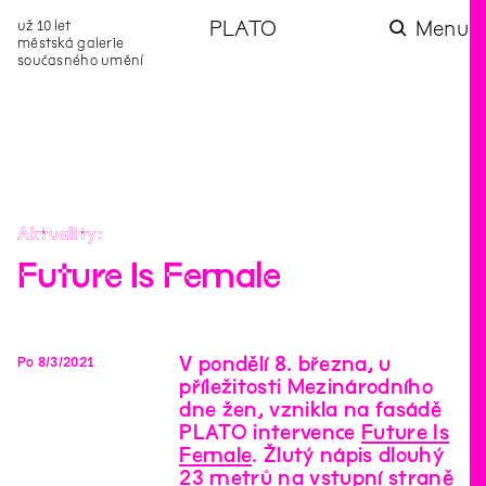
už 10 let
PLATO
Menu
městská galerie
současného umění
aktuality
aktuality
aktuality
aktuality
aktuality
Co se dělo na
Na rezidenci
Zahradní
Komentované
Podílíme se na
zahradě v červenci?
hostíme autorku
videozpravodaj:
prohlídky (nejen) v
rozvoji Komunitního
poezie Alžbětu
Pozor na kupovaný
rámci Colours of
centra Liščina
Stančákovou
kompost
Ostrava
Aktuality
Future Is Female
V pondělí 8. března, u
Po
8
/
3
/
2021
příležitosti Mezinárodního
dne žen, vznikla na fasádě
PLATO intervence
Future Is
Female
. Žlutý nápis dlouhý
23 metrů na vstupní straně