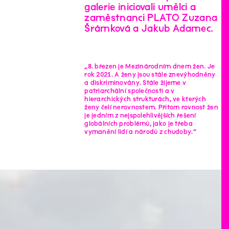
galerie iniciovali umělci a
zaměstnanci PLATO Zuzana
Šrámková a Jakub Adamec.
„8. březen je Mezinárodním dnem žen. Je
rok 2021. A ženy jsou stále znevýhodněny
a diskriminovány. Stále žijeme v
patriarchální společnosti a v
hierarchických strukturách, ve kterých
ženy čelí nerovnostem. Přitom rovnost žen
je jedním z nejspolehlivějších řešení
globálních problémů, jako je třeba
vymanění lidí a národů z chudoby.“