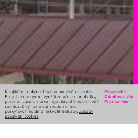
K zajištění funkčnosti webu používáme cookies.
Přizpůsobit
Pro jejich anonymní využití za účelem analytiky,
Odmítnout vše
personalizace a marketingu ale potřebujeme váš
Přijmout vše
souhlas. Díky tomu vám budeme moci
poskytovat maximálně kvalitní služby.
Zásady
používání cookies
X
Hledat