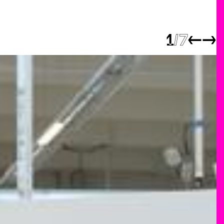
1
7
←
→