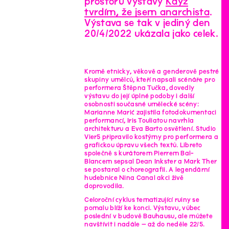
prostoru výstavy
Když
tvrdím, že jsem anarchista
.
Výstava se tak v jediný den
20/4/2022 ukázala jako celek.
Kromě etnicky, věkově a genderově pestré
skupiny umělců, kteří napsali scénáře pro
performera Štěpna Tučka, dovedly
výstavu do její úplné podoby i další
osobnosti současné umělecké scény:
Marianne Marić zajistila fotodokumentaci
performancí, Iris Touliatou navrhla
architekturu a Eva Barto osvětlení. Studio
Vier5 připravilo kostýmy pro performera a
grafickou úpravu všech textů. Libreto
společně s kurátorem Pierrem Bal-
Blancem sepsal Dean Inkster a Mark Ther
se postaral o choreografii. A legendární
hudebnice Nina Canal akci živě
doprovodila.
Celoroční cyklus tematizující ruiny se
pomalu blíží ke konci. Výstavu, vůbec
poslední v budově Bauhausu, ale můžete
navštívit i nadále – až do neděle 22/5.