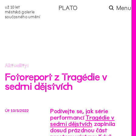
už 10 let
PLATO
Menu
městská galerie
současného umění
aktuality
aktuality
aktuality
aktuality
aktuality
Co se dělo na
Na rezidenci
Zahradní
Komentované
Podílíme se na
zahradě v červenci?
hostíme autorku
videozpravodaj:
prohlídky (nejen) v
rozvoji Komunitního
poezie Alžbětu
Pozor na kupovaný
rámci Colours of
centra Liščina
Stančákovou
kompost
Ostrava
Aktuality
Fotoreport z Tragédie v
sedmi dějstvích
Podívejte se, jak série
Út
10
/
5
/
2022
performancí
Tragédie v
sedmi dějstvích
zaplnila
dosud prázdnou část