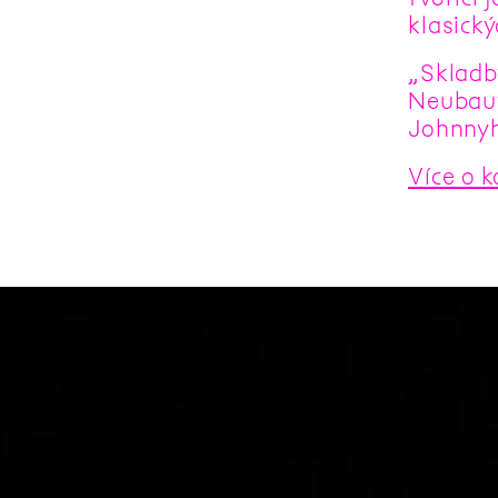
klasick
„Skladb
Neubaut
Johnnyh
Více o 