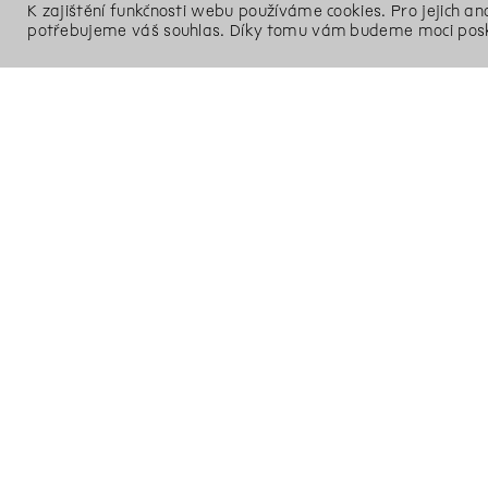
K zajištění funkčnosti webu používáme cookies. Pro jejich a
potřebujeme váš souhlas. Díky tomu vám budeme moci posk