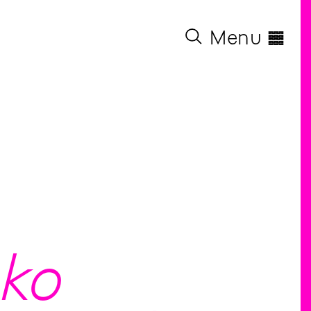
◊
Menu
ako