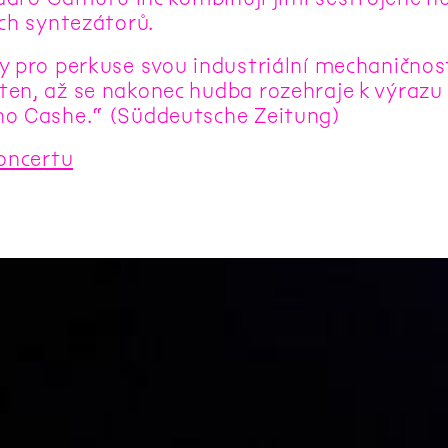
ých syntezátorů.
y pro perkuse svou industriální mechaničnos
en, až se nakonec hudba rozehraje k výrazu
o Cashe.“ (Süddeutsche Zeitung)
koncertu