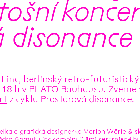
tošní koncer
á disonance
inc, berlínský retro-futuristický
v 18 h v PLATO Bauhausu. Zveme 
rt
z cyklu Prostorová disonance.
elka a grafická designérka Marion Wörle & skl
 jádro Gamutu inc kombinují jimi sestrojené 