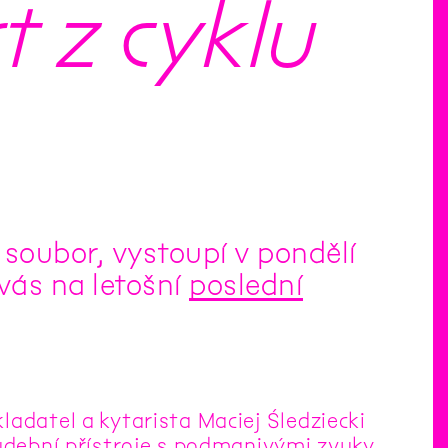
t z cyklu
 soubor, vystoupí v pondělí
vás na letošní
poslední
adatel a kytarista Maciej Śledziecki
hudební přístroje s podmanivými zvuky