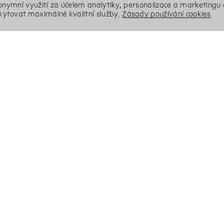
nonymní využití za účelem analytiky, personalizace a marketingu 
ytovat maximálně kvalitní služby.
Zásady používání cookies