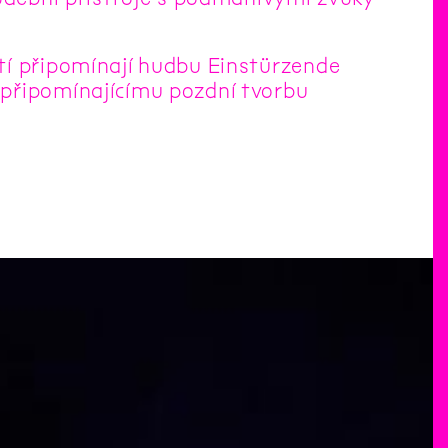
tí připomínají hudbu Einstürzende
 připomínajícímu pozdní tvorbu