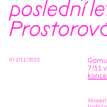
poslední le
Prostorov
Gamut 
St
2
/
11
/
2022
7/11 
konce
Skladat
tvořící