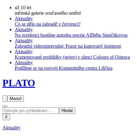
už 10 let
městská galerie současného umění
Aktuality
Co se dělo na zahradě v červenci?
Aktuality
Na rezidenci hostíme autorku poezie Alžbětu Stančákovou
Aktuality
Zahradní videozpravodaj: Pozor na kupovaný kompost
Aktuality
Komentované prohlídky (nejen) v rámci Colours of Ostrava
Aktuality
Podílíme se na rozvoji Komunitního centra Liščina
PLATO
Menu
◊
Hledat
X
Aktuality