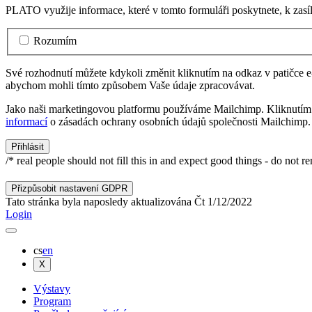
PLATO využije informace, které v tomto formuláři poskytnete, k zasí
Rozumím
Své rozhodnutí můžete kdykoli změnit kliknutím na odkaz v patičce e-m
abychom mohli tímto způsobem Vaše údaje zpracovávat.
Jako naši marketingovou platformu používáme Mailchimp. Kliknutím n
informací
o zásadách ochrany osobních údajů společnosti Mailchimp.
/* real people should not fill this in and expect good things - do not r
Přizpůsobit nastavení GDPR
Tato stránka byla naposledy aktualizována
Čt
1
/
12
/
2022
Login
cs
en
X
Výstavy
Program