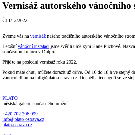
Vernisáž autorského vánočního
Čt
1
/
12
/
2022
Zveme vás na
vernisáž
našeho tradičního autorského vánočního stromu
Letošní
vánoční instalaci
jsme svěřili umělkyni Haně Puchové. Nazvala
současnou kulturu v Dnipru.
Přijďte na poslední vernisáž roku 2022.
Pokud máte chuť, můžete dorazit už dříve. Od 16 do 18 h ve stejný den,
vánoční dílnu na info@plato-ostrava.cz. Dospělí a teenageři se ve st
PLATO
městská galerie současného umění
+420 702 206 099
info@plato-ostrava.cz
plato-ostrava.cz
cs
en