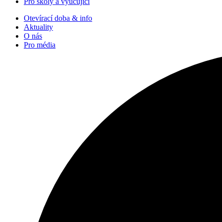
Pro školy a vyučující
Otevírací doba & info
Aktuality
O nás
Pro média