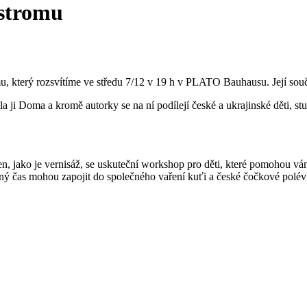
 stromu
, který rozsvítíme ve středu 7/12 v 19 h v PLATO Bauhausu. Její souč
 ji Doma a kromě autorky se na ní podílejí české a ukrajinské děti, s
 jako je vernisáž, se uskuteční workshop pro děti, které pomohou vánočn
ejný čas mohou zapojit do společného vaření kuťi a české čočkové polév