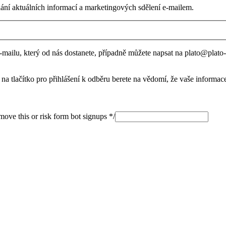
lání aktuálních informací a marketingových sdělení e-mailem.
ailu, který od nás dostanete, případně můžete napsat na plato@plato-os
a tlačítko pro přihlášení k odběru berete na vědomí, že vaše informa
emove this or risk form bot signups */