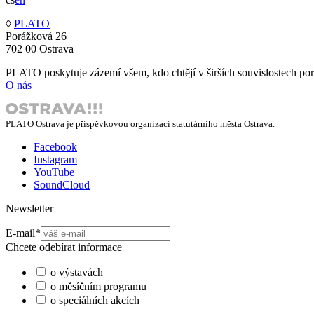
◊
PLATO
Porážková 26
702 00 Ostrava
PLATO poskytuje zázemí všem, kdo chtějí v širších souvislostech poro
O nás
PLATO Ostrava je příspěvkovou organizací statutárního města Ostrava.
Facebook
Instagram
YouTube
SoundCloud
Newsletter
E-mail
*
Chcete odebírat informace
o výstavách
o měsíčním programu
o speciálních akcích