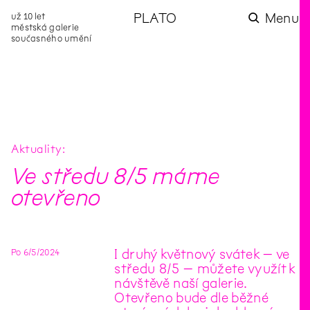
už 10 let
PLATO
Menu
městská galerie
současného umění
aktuality
aktuality
aktuality
aktuality
aktuality
Co se dělo na
Na rezidenci
Zahradní
Komentované
Podílíme se na
zahradě v červenci?
hostíme autorku
videozpravodaj:
prohlídky (nejen) v
rozvoji Komunitního
poezie Alžbětu
Pozor na kupovaný
rámci Colours of
centra Liščina
Stančákovou
kompost
Ostrava
Aktuality
Ve středu 8/5 máme
otevřeno
Po
6
/
5
/
2024
I druhý květnový svátek – ve
středu 8/5 – můžete využít k
návštěvě naší galerie.
Otevřeno bude dle běžné