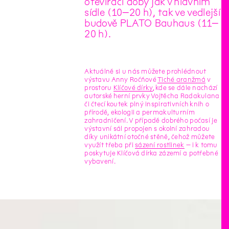
otevírací doby jak v hlavním
sídle (10–20 h), tak ve vedlejší
budově PLATO Bauhaus (11–
20 h).
Aktuálně si u nás můžete prohlédnout
výstavu Anny Ročňové
Tiché aranžmá
v
prostoru
Klíčové dírky
, kde se dále nachází
autorské herní prvky Vojtěcha Radakulana
či čtecí koutek plný inspirativních knih o
přírodě, ekologii a permakulturním
zahradničení. V případě dobrého počasí je
výstavní sál propojen s okolní zahradou
díky unikátní otočné stěně, čehož můžete
využít třeba při
sázení rostlinek
– i k tomu
poskytuje Klíčová dírka zázemí a potřebné
vybavení.