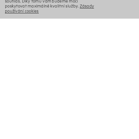
souhlas. Díky tomu vám budeme moci
poskytovat maximálně kvalitní služby.
Zásady
používání cookies
X
Hledat