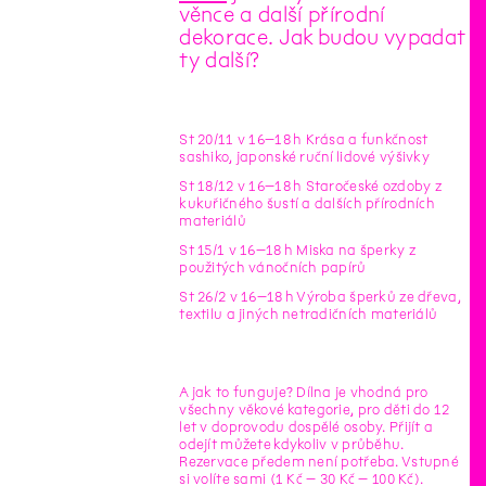
věnce a další přírodní
dekorace. Jak budou vypadat
ty další?
St 20/11 v 16–18 h Krása a funkčnost
sashiko, japonské ruční lidové výšivky
St 18/12 v 16–18 h Staročeské ozdoby z
kukuřičného šustí a dalších přírodních
materiálů
St 15/1 v 16–18 h Miska na šperky z
použitých vánočních papírů
St 26/2 v 16–18 h Výroba šperků ze dřeva,
textilu a jiných netradičních materiálů
A jak to funguje? Dílna je vhodná pro
všechny věkové kategorie, pro děti do 12
let v doprovodu dospělé osoby. Přijít a
odejít můžete kdykoliv v průběhu.
Rezervace předem není potřeba. Vstupné
si volíte sami (1 Kč – 30 Kč – 100 Kč).