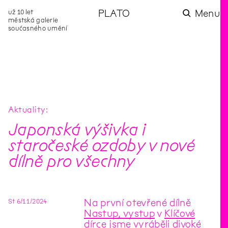
už 10 let
PLATO
Menu
městská galerie
současného umění
aktuality
aktuality
aktuality
aktuality
aktuality
Co se dělo na
Na rezidenci
Zahradní
Komentované
Podílíme se na
zahradě v červenci?
hostíme autorku
videozpravodaj:
prohlídky (nejen) v
rozvoji Komunitního
poezie Alžbětu
Pozor na kupovaný
rámci Colours of
centra Liščina
Stančákovou
kompost
Ostrava
Aktuality
Japonská výšivka i
staročeské ozdoby v nové
dílně pro všechny
St
6
/
11
/
2024
Na první otevřené dílně
Nastup, vystup
v
Klíčové
dírce
jsme vyráběli divoké