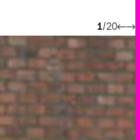
1
20
←
→