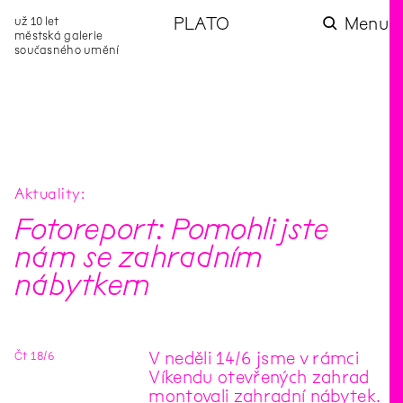
už 10 let
PLATO
Menu
městská galerie
současného umění
aktuality
aktuality
aktuality
aktuality
aktuality
Co se dělo na
Na rezidenci
Zahradní
Komentované
Podílíme se na
zahradě v červenci?
hostíme autorku
videozpravodaj:
prohlídky (nejen) v
rozvoji Komunitního
poezie Alžbětu
Pozor na kupovaný
rámci Colours of
centra Liščina
Stančákovou
kompost
Ostrava
Aktuality
Fotoreport: Pomohli jste
nám se zahradním
nábytkem
Čt
18
/
6
V neděli 14/6 jsme v rámci
Víkendu otevřených zahrad
montovali zahradní nábytek.