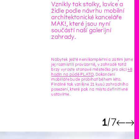
Vznikly tak stolky, lavice a
židle podle návrhu mobilní
architektonické kanceláře
MAK!, které jsou nyní
součástí naší galerijní
zahrady.
Nábytek ještě není kompletní a zatím jsme
jej rozmístili provizorně, v zahradě totiž
brzy vyroste stanové městečko pro akci
48
hodin na půdě PLATO
. Dokončení
mobiliáře bude probíhat během léta.
Finálně tak vznikne 21 kusů zahradního
posezení, které pak na místo definitivně
ustavíme.
1
7
←
→