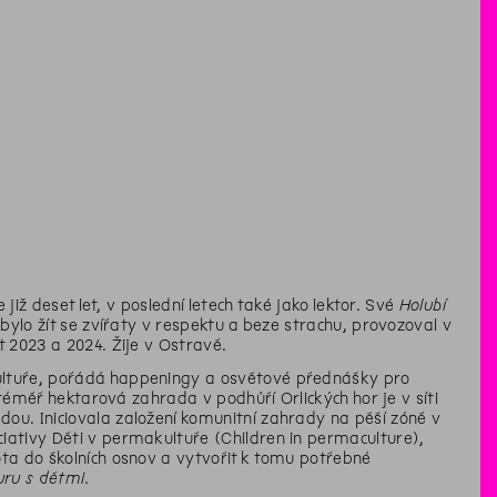
již deset let, v poslední letech také jako lektor. Své
Holubí
bylo žít se zvířaty v respektu a beze strachu, provozoval v
 2023 a 2024. Žije v Ostravě.
ultuře, pořádá happeningy a osvětové přednášky pro
 téměř hektarová zahrada v podhůří Orlických hor je v síti
ou. Iniciovala založení komunitní zahrady na pěší zóně v
iativy Děti v permakultuře (Children in permaculture),
ta do školních osnov a vytvořit k tomu potřebné
uru s dětmi
.