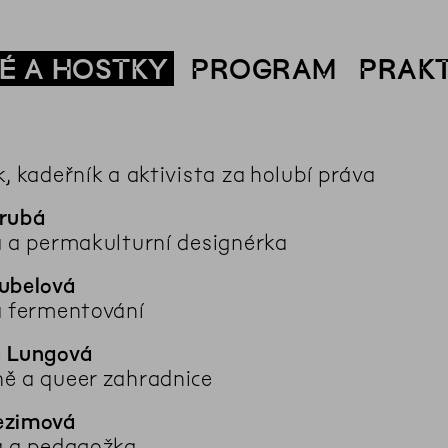
É A HOSTKY
PROGRAM
PRAKT
, kadeřník a aktivista za holubí práva
rubá
a a permakulturní designérka
ubelová
a fermentování
a Lungová
ě a queer zahradnice
ezimová
a a pedagožka