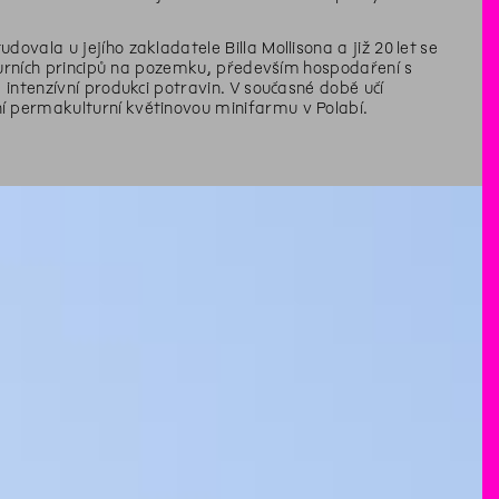
ovala u jejího zakladatele Billa Mollisona a již 20 let se
lturních principů na pozemku, především hospodaření s
intenzívní produkci potravin. V současné době učí
í permakulturní květinovou minifarmu v Polabí.