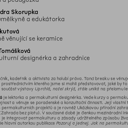
dra Skorupka
umělkyně a edukátorka
kutová
ě věnující se keramice
 Tomášková
lturní designérka a zahradnice
čník, kadeřník a aktivista za holubí práva. Tanci breaku se věnuje 
, prostřednictvím kterého jsme si mohli představovat, jaké by to 
 součást výstavy
Uprchlá, našel skrýš, stále uniká
na přelomu let
á
je lektorka a permakulturní designérka. Vede kurzy o permak
ejnost a věnuje se poradenské a konzultační činnosti. Její vlastní
permakulturních projektů a je rovněž Ukázkovou přírodní zahrad
ahrada bez plotu). V současné době je členkou mezinárodní inic
m je integrovat permakulturu a zásady udržitelného způsobu živo
Je hlavní autorkou publikace
Pozoruj a jednej. Jak na permakult