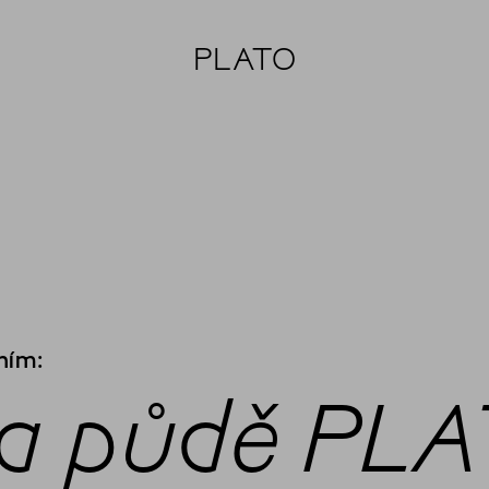
PLATO
ním:
na půdě PL