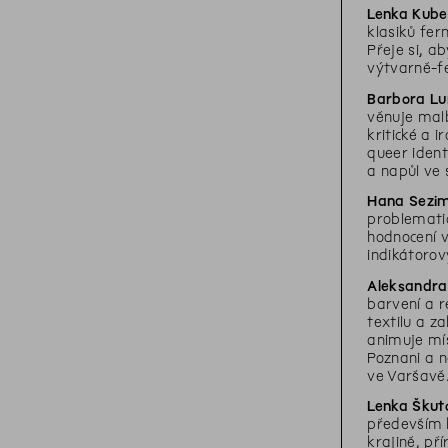
Lenka Kube
klasiků fe
Přeje si, a
výtvarně-fe
Barbora L
věnuje malb
kritické a 
queer ident
a napůl ve
Hana Sezi
problematic
hodnocení v
indikátorov
Aleksandra
barvení a r
textilu a z
animuje mís
Poznani a 
ve Varšavě.
Lenka Škut
především k
krajině, př