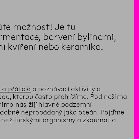
áte možnost! Je tu
mentace, barvení bylinami,
í kvíření nebo keramika.
 a přátelé
o poznávací aktivity a
dou, kterou často přehlížíme. Pod našima
mimo nás žijí hlavně podzemní
t podobně neprobádaný jako oceán. Pojďme
ce-než-lidskými organismy a zkoumat a