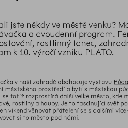
ali jste někdy ve městě venku? M
ávačka a dvoudenní program. Fer
stování, rostlinný tanec, zahradn
am k 10. výročí vzniku PLATO.
ačka v naší zahradě obohacuje výstavu
Půda
ní městského prostředí a bytí s městskou pů
se totiž rozprostírá další velké město, kde 
hové, rostliny a houby. Je to fascinující svě
den víkend věnovat přátelení se s dalšími ví
vovat si to město pod námi.