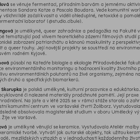
lová
se věnuje fermentaci, přírodním barvám a jemnému aktivis
rmentace Sandora Katze a Pascala Baudara. Vede komunitní wor
by všichni lidé začali kvasit a viděli ohleduplné, netoxické a pom
rmentační laboratoř (@studio.cibule).
ungová
je umělkyně, queer zahradnice a pedagožka na Fakultě v
ě tematizující pod vlivem teoretického zázemí filmových studií
ironické zobrazení patriarchátu a kánonů maskulinity z perspekti
it a queer touhy. Její novější projekty se soustředí na environmen
 svém rodném Kyjově.
mová
působí na Katedře biologie a ekologie Přírodovědecké fakul
e environmentálního monitoringu a hodnocení kvality životního 
livu environmentálních polutantů na živé organismy, zejména na d
ých druhů a specifických biomarkerů.
 Skorupka
je polská umělkyně, kulturní pracovnice a edukátorka. K
ecyklované či nalezené materiály prodchnuté pamětí. Její praxe j
ahradničení. Na jaře a v létě 2025 se v rámci stáže starala o za
tní komunitní centrum ve varšavské čtvrti Żoliborz. Vystudova
následně absolvovala magisterské studium v oboru Umělecký vý
 Žije ve Varšavě.
ová
je umělkyně věnující se keramice. Vystudovala Ateliér malby
eramické tvorbě. Vytváří jak autorské objekty, tak užitou keramik
írodě, mezilidských vztazích a v jednoduchosti každodenního ži