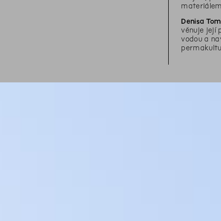
materiálem.
Denisa To
věnuje její
vodou a nav
permakultu