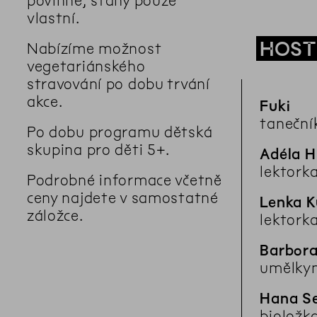
povinné, stany pouze
vlastní.
HOST
Nabízíme možnost
vegetariánského
stravování po dobu trvání
akce.
Fuki
tanečník
Po dobu programu dětská
skupina pro děti 5+.
Adéla H
lektork
Podrobné informace včetně
ceny najdete v samostatné
Lenka K
záložce.
lektork
Barbor
umělkyn
Hana S
bioložk