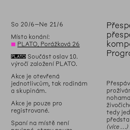
Přesp
So
20
/
6
–
Ne
21
/
6
přesp
Místo konání:
kompo
◊
PLATO, Porážková 26
Progr
📛
Součást oslav 10.
výročí založení PLATO.
Akce je otevřená
Přespáv
jednotlivcům, tak rodinám
prožívá
a skupinám.
nohama 
Akce je pouze pro
živočic
registrované.
tedy je
předsta
Spaní na místě není
více …