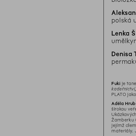
Aleksan
polská 
Lenka Š
umělkyn
Denisa
permaku
Fuki
je tane
kadeřnictví
PLATO jako
Adéla Hrub
širokou veř
Ukázkových 
Žamberku (Z
jejímž cíle
materiály. 