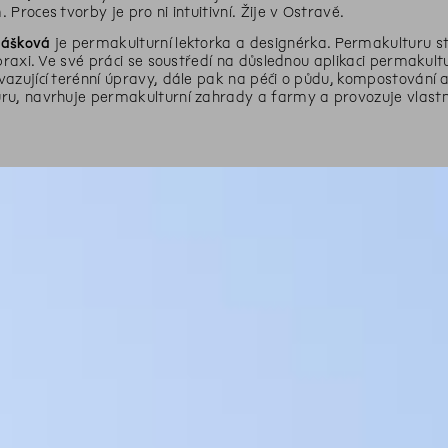
 Proces tvorby je pro ni intuitivní. Žije v Ostravě.
mášková
je permakulturní lektorka a designérka. Permakulturu stud
 praxi. Ve své práci se soustředí na důslednou aplikaci permaku
azující terénní úpravy, dále pak na péči o půdu, kompostování a 
ru, navrhuje permakulturní zahrady a farmy a provozuje vlastn