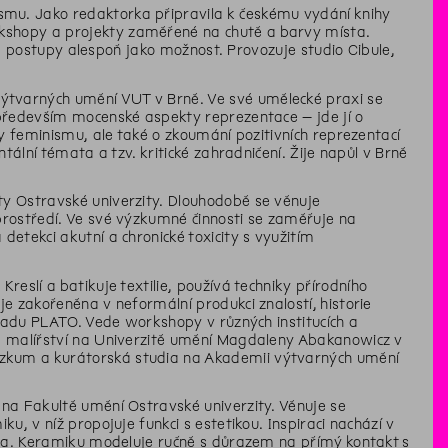
mu. Jako redaktorka připravila k českému vydání knihy
kshopy a projekty zaměřené na chutě a barvy místa.
alé postupy alespoň jako možnost. Provozuje studio Cibule,
ýtvarných umění VUT v Brně. Ve své umělecké praxi se
 především mocenské aspekty reprezentace – jde jí o
vy feminismu, ale také o zkoumání pozitivních reprezentací
tální témata a tzv. kritické zahradničení. Žije napůl v Brně
ty Ostravské univerzity. Dlouhodobě se věnuje
prostředí. Ve své výzkumné činnosti se zaměřuje na
etekci akutní a chronické toxicity s využitím
reslí a batikuje textilie, používá techniky přírodního
e zakořeněna v neformální produkci znalostí, historie
hradu PLATO. Vede workshopy v různých institucích a
la malířství na Univerzitě umění Magdaleny Abakanowicz v
zkum a kurátorská studia na Akademii výtvarných umění
 na Fakultě umění Ostravské univerzity. Věnuje se
u, v níž propojuje funkci s estetikou. Inspiraci nachází v
vota. Keramiku modeluje ručně s důrazem na přímý kontakt s