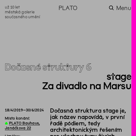
už 10 let
PLATO
Menu
městská galerie
současného umění
aktuality
aktuality
aktuality
aktuality
aktuality
Co se dělo na
Na rezidenci
Zahradní
Komentované
Podílíme se na
zahradě v červenci?
hostíme autorku
videozpravodaj:
prohlídky (nejen) v
rozvoji Komunitního
poezie Alžbětu
Pozor na kupovaný
rámci Colours of
centra Liščina
Stančákovou
kompost
Ostrava
Dočasné struktury 6
stage
Za divadlo na Marsu
Dočasná struktura stage je,
18
/
4
/
2019
–
30
/
6
/
2024
jak název napovídá, v první
Místo konání:
řadě pódiem, tedy
∆
PLATO Bauhaus,
Janáčkova 22
architektonickým řešením