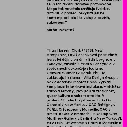
ze všech diváků zároveň pozorované.
Stage tak neustále směšuje fyzickou
aktivitu a pohled, nevybízí jen ke
kontemplaci, ale i ke vstupu, použití,
zakoušení.“
Michal Novotný
Than Hussein Clark (*1981 New
Hampshire, USA) absolvoval po studiích
herectví dějiny umění v Edinburghu a v
Londýně, vizuální umění v Londýně a v
současnosti dokončuje studia na
Univerzitě umění v Hamburku. Je
zakládajícím členem Villa Design Group a
nakladatelství Montez Press. Vytváří
komplexní interiérové instalace, v nichž se
zabývá tématy, jako jsou autentičnost,
queer kultura anebo teatralita. V
posledních letech vystavoval v Art in
General v New Yorku, v CAC Brétigny v
Paříži, Crèvecoeur v Marseille, CAC v
Brestu a GAK v Brémách. Je zastupován
Matthew Gallery v Berlíně a New Yorku, VI,
VII v Oslo, Crèvecoeur v Paříži a Marseille a