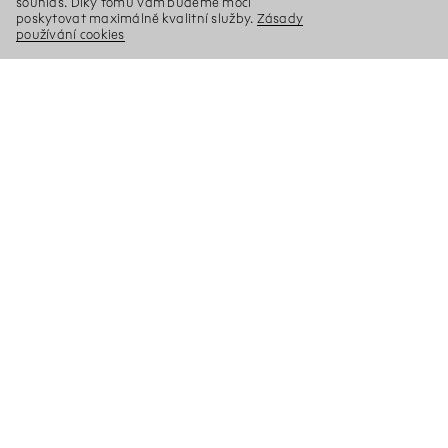
souhlas. Díky tomu vám budeme moci
poskytovat maximálně kvalitní služby.
Zásady
používání cookies
X
Hledat