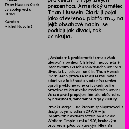
pro všechny typy živých
Umělec:
Than Hussein Clark
prezentací. Americký umělec
ve spolupráci s
Than Hussein Clark ji pojal
CPWH
jako otevřenou platformu, na
Kurátor:
jejíž obsahové náplni se
Michal Novotný
podílejí jak diváci, tak
účinkující.
„Vzhledem k problematickému, avšak
alespoň v posledních letech nepochybně
intenzivnímu vztahu současného umění a
divadla byl osloven umělec Than Hussein
Clark. Jeho práce se snaží restaurovat
zdánlivou falešnost divadelního umění
oproti proklamované univerzálnosti a
pravdivosti klasického moderního umění.
Ve své práci propojuje témata občanství,
přináležitosti, dekadence a gay kultury.
Projekt stage – na kterém spolupracoval s
designovým studiem CPWH – je
inspirován návrhem totálního divadla
Waltera Gropia z roku 1926, kruhovým
prostorem před ostravským Hlavním