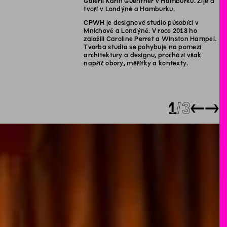
Galerií Karin Guenther v Hamburku. Žije a
tvoří v Londýně a Hamburku.
CPWH je designové studio působící v
Mnichově a Londýně. V roce 2018 ho
založili Caroline Perret a Winston Hampel.
Tvorba studia se pohybuje na pomezí
architektury a designu, prochází však
napříč obory, měřítky a kontexty.
1
3
←
→