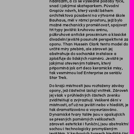
nádražím, a co se výsledné podoby týče,
snad i jakýmsi skateparkem. Původní
Gropiův návrh, který vznikl během
architektova působení na výtvarné škole
Bauhaus, měl v rámci prostoru, jejž bylo
možné mechanicky proměňovat, spojovat
tři typy jeviště: kruhovou arénu,
půlkruhové antické proscénium a klasické
divadelní jeviště posunuté perspektivně za
oponu. Than Hussein Clark tento model do
určité míry přebírá, ale zároveň jej
abstrahuje do sochařské instalace a
zplošťuje do lidských rozměrů. Jeviště je
jakýmsi otevřeným talířem, který
připomíná jak art deco keramické mísy,
tak vesmírnou loď Enterprise ze seriálu
Star Trek.
Do krajů místnosti jsou roztaženy závěsy
opony, jež částečně izolují vnitřek. Zároveň
jej však v průhledných částech zvenku
zviditelňují a zvýrazňují. Veškeré dění v
místnosti, ať už na jevišti nebo v hledišti, je
tak dramatizováno a voyeurizováno.
Dynamické tvary talíře jsou v opakujících
se přesných poměrných velikostech
zároveň estetické i funkční, jsou abstraktní
sochou i technologicky promyšleným
jevištěm. V kruhových tvarech hlediště činí