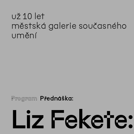
už 10 let
městská galerie současného
umění
aktuality
aktuality
aktuality
aktuality
aktuality
Co se dělo na zahradě v
Na rezidenci hostíme autorku
Zahradní videozpravodaj:
Komentované prohlídky
Podílíme se na rozvoji
červenci?
poezie Alžbětu Stančákovou
Pozor na kupovaný kompost
(nejen) v rámci Colours of
Komunitního centra Liščina
Ostrava
Program
Přednáška:
Liz Fekete