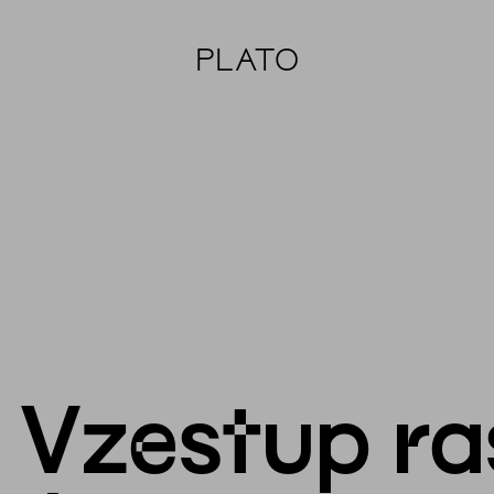
PLATO
: Vzestup r