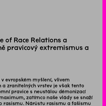
e of Race Relations a
ně pravicový extremismus a
 v evropském myšlení, vlivem
 a zranitelných vrstev je však tento
émní pravice s neustálou démonizací
t maximum, zatímco naše vlády se snaží
ího rasismu. Nárůstu rasismu a fašismu