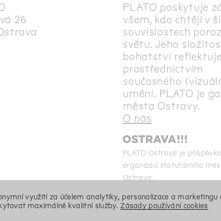
O
PLATO poskytuje z
vá 26
všem, kdo chtějí v š
Ostrava
souvislostech poro
světu. Jeho složitos
bohatství reflektuj
prostřednictvím
současného (vizuál
umění. PLATO je gal
města Ostravy.
O nás
PLATO Ostrava je příspěvk
organizací statutárního měs
Ostrava.
T
nonymní využití za účelem analytiky, personalizace a marketingu 
ytovat maximálně kvalitní služby.
Zásady používání cookies