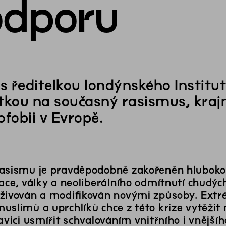
odporu
 s ředitelkou londýnského Institut
tkou na současný rasismus, kraj
ofobii v Evropě.
asismu je pravděpodobně zakořeněn hluboko
ace, války a neoliberálního odmítnutí chudých
živován a modifikován novými způsoby. Extr
uslimů a uprchlíků chce z této krize vytěži
ravici usmířit schvalováním vnitřního i vnějš