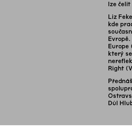
lze čel
Liz Feke
kde pra
současn
Evropě.
Europe (
který s
nereflek
Right (
Přednáš
spoluprá
Ostravs
Důl Hlu