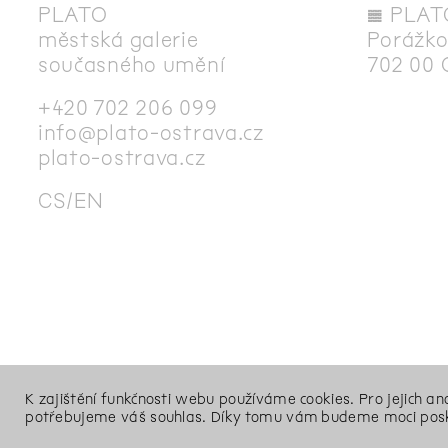
PLATO
◊
PLAT
městská galerie
Porážko
současného umění
702 00 
+420 702 206 099
info@plato-ostrava.cz
plato-ostrava.cz
CS
EN
K zajištění funkčnosti webu používáme cookies. Pro jejich a
potřebujeme váš souhlas. Díky tomu vám budeme moci posk