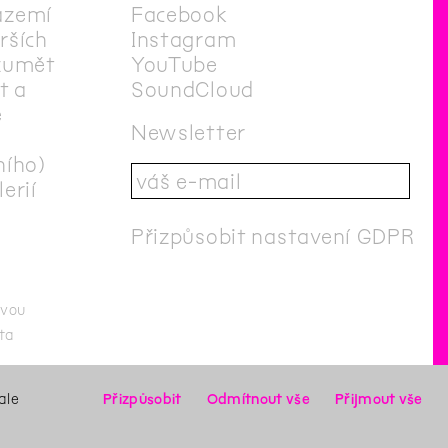
ázemí
Facebook
irších
Instagram
zumět
YouTube
t a
SoundCloud
e
Newsletter
ního)
erií
Přizpůsobit nastavení GDPR
ovou
ta
ato stránka byla naposledy aktualizována
7
/
9
/
2019
Login
ale
Přizpůsobit
Odmítnout vše
Přijmout vše