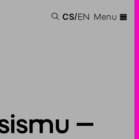
◊
CS
EN
Menu
asismu –