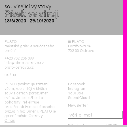
související výstavy
Písek ve stroji
18
/
6
/
2020
–
29
/
10
/
2020
PLATO
◊
PLATO
městská galerie současného
Porážková 26
umění
702 00 Ostrava
+420 702 206 099
info@plato-ostrava.cz
plato-ostrava.cz
CS
EN
PLATO poskytuje zázemí
Facebook
všem, kdo chtějí v širších
Instagram
souvislostech porozumět
YouTube
světu. Jeho složitost a
SoundCloud
bohatství reflektuje
Newsletter
prostřednictvím současného
(vizuálního) umění. PLATO je
galerií města Ostravy.
O nás
Přizpůsobit nastavení GDPR