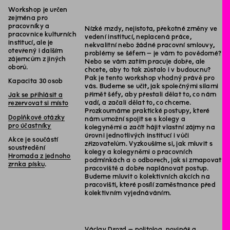
Workshop je určen
zejména pro
pracovníky a
Nízké mzdy, nejistota, překotné změny ve
pracovnice kulturních
vedení institucí, neplacená práce,
institucí, ale je
nekvalitní nebo žádné pracovní smlouvy,
otevřený i dalším
problémy se šéfem – je vám to povědomé?
zájemcům z jiných
Nebo se vám zatím pracuje dobře, ale
oborů.
chcete, aby to tak zůstalo i v budoucnu?
Pak je tento workshop vhodný právě pro
Kapacita 30 osob
vás. Budeme se učit, jak společnými silami
přimět šéfy, aby přestali dělat to, co nám
Jak se přihlásit a
vadí, a začali dělat to, co chceme.
rezervovat si místo
Prozkoumáme praktické postupy, které
Doplňkové otázky
nám umožní spojit se s kolegy a
pro účastníky
kolegyněmi a začít hájit vlastní zájmy na
úrovni jednotlivých institucí i vůči
Akce je součástí
zřizovatelům. Vyzkoušíme si, jak mluvit s
soustředění
kolegy a kolegyněmi o pracovních
Hromada z jednoho
podmínkách a o odborech, jak si zmapovat
zrnka písku
.
pracoviště a dobře naplánovat postup.
Budeme mluvit o kolektivních akcích na
pracovišti, které posílí zaměstnance před
kolektivním vyjednáváním.
Václav Drozd – politolog, novinář a