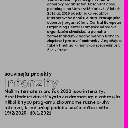
odborový organizátor. Absolvent oboru
politologie na Univerzitě Karlově. V letech
2016 až 2019 působil jako redaktor
internetového deníku Alarm. Pracuje jako
odborový organizátor v Central European
Organising Center (Evropské odborové
organizační středisko) a pomáhá
zaměstnancům v nadnárodních firmách
zlepšovat pracovní podmínky. Angažuje se
také v hnutí za klimatickou spravedlnost.
Žije v Praze.
související projekty
Intenzity
Naším tématem pro rok 2020 jsou intenzity.
Prostřednictvím tří výstav a dramaturgie zahrnující
několik typů programů zkoumáme různé druhy
intenzit, které určují podobu současného světa.
19
/
2
/
2020
–
10
/
1
/
2021