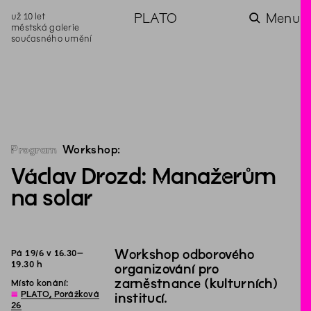
už 10 let
PLATO
Menu
městská galerie
současného umění
aktuality
aktuality
aktuality
aktuality
aktuality
Co se dělo na
Na rezidenci
Zahradní
Komentované
Podílíme se na
zahradě v červenci?
hostíme autorku
videozpravodaj:
prohlídky (nejen) v
rozvoji Komunitního
poezie Alžbětu
Pozor na kupovaný
rámci Colours of
centra Liščina
Stančákovou
kompost
Ostrava
Program
Workshop:
Václav Drozd: Manažerům
na solar
Workshop odborového
Pá
19
/
6
v
16
.
30
–
19
.
30
h
organizování pro
zaměstnance (kulturních)
Místo konání:
◊
PLATO, Porážková
institucí.
26