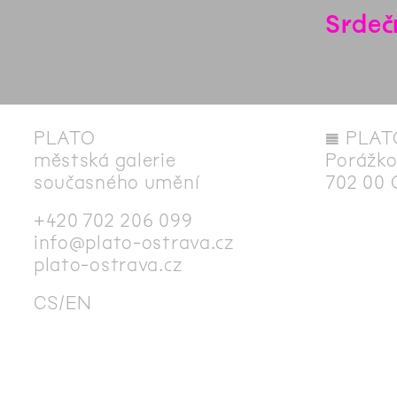
Srdeč
PLATO
◊
PLAT
městská galerie
Porážko
současného umění
702 00 
+420 702 206 099
info@plato-ostrava.cz
plato-ostrava.cz
CS
EN