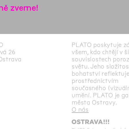
ně zveme!
O
PLATO poskytuje z
vá 26
všem, kdo chtějí v š
Ostrava
souvislostech poro
světu. Jeho složitos
bohatství reflektuj
prostřednictvím
současného (vizuál
umění. PLATO je gal
města Ostravy.
O nás