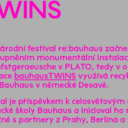
TWINS
árodní festival re:bauhaus začn
tupněním monumentální instalace
fstgeraeusche v PLATO, tedy v 
lace
bauhausTWINS
využívá recy
 Bauhaus v německé Desavě.
val je příspěvkem k celosvětovým 
cké školy Bauhaus a inicioval ho
čně s partnery z Prahy, Berlína a