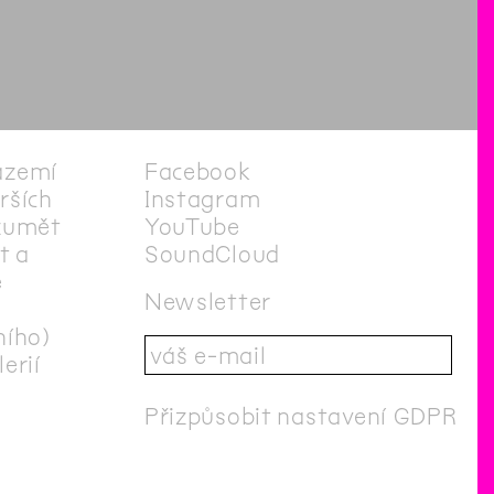
ázemí
Facebook
irších
Instagram
zumět
YouTube
t a
SoundCloud
e
Newsletter
ního)
erií
Přizpůsobit nastavení GDPR