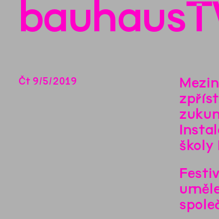
bauhaus
Mezin
Čt
9
/
5
/
2019
zpřís
zukun
Insta
školy
Festi
uměle
spole