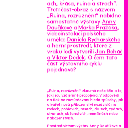
ach, krása, ruina a strach“.
Třetí část-obraz s názvem
„Ruina, rozrůznění“ nabídne
samostatné výstavy
Anny
Daučíkové
a
Marka Pražáka
,
videoinstalaci polského
umělce
Daniela Rycharského
a herní prostředí, které z
vraku lodi vytvořili
Jan Boháč
a Viktor Dedek
. O čem tato
část výstavního cyklu
pojednává?
„Ruina, rozrůznění“ zkoumá naše těla a to,
jak jsou vzájemně propojena. V odpovědi
na tlak na rozrůzňování hledá způsoby, jak
utvářet nová příbuzenství nezávislá na
rodech, pohlavích, rasách, druzích, třídách,
stranách, občanstvích, menšinách nebo
náboženstvích.
Prostřednictvím výstav Anny Daučíkové a