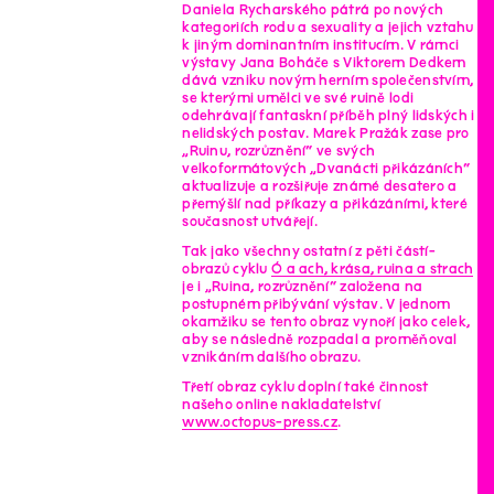
Daniela Rycharského pátrá po nových
kategoriích rodu a sexuality a jejich vztahu
k jiným dominantním institucím. V rámci
výstavy Jana Boháče s Viktorem Dedkem
dává vzniku novým herním společenstvím,
se kterými umělci ve své ruině lodi
odehrávají fantaskní příběh plný lidských i
nelidských postav. Marek Pražák zase pro
„Ruinu, rozrůznění“ ve svých
velkoformátových „Dvanácti přikázáních“
aktualizuje a rozšiřuje známé desatero a
přemýšlí nad příkazy a přikázáními, které
současnost utvářejí.
Tak jako všechny ostatní z pěti částí-
obrazů cyklu
Ó a ach, krása, ruina a strach
je i „Ruina, rozrůznění“ založena na
postupném přibývání výstav. V jednom
okamžiku se tento obraz vynoří jako celek,
aby se následně rozpadal a proměňoval
vznikáním dalšího obrazu.
Třetí obraz cyklu doplní také činnost
našeho online nakladatelství
www.octopus-press.cz
.