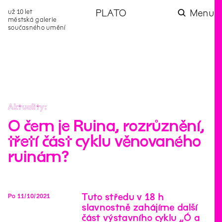
už 10 let
PLATO
Menu
městská galerie
současného umění
aktuality
aktuality
aktuality
aktuality
aktuality
Co se dělo na
Na rezidenci
Zahradní
Komentované
Podílíme se na
zahradě v červenci?
hostíme autorku
videozpravodaj:
prohlídky (nejen) v
rozvoji Komunitního
poezie Alžbětu
Pozor na kupovaný
rámci Colours of
centra Liščina
Stančákovou
kompost
Ostrava
Aktuality
O čem je Ruina, rozrůznění,
třetí část cyklu věnovaného
ruinám?
Tuto středu v 18 h
Po
11
/
10
/
2021
slavnostně zahájíme další
část výstavního cyklu „Ó a