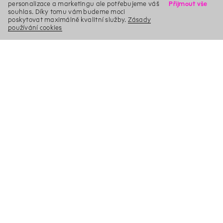
personalizace a marketingu ale potřebujeme váš
Přijmout vše
souhlas. Díky tomu vám budeme moci
poskytovat maximálně kvalitní služby.
Zásady
používání cookies
X
Hledat