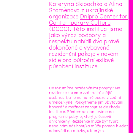
Kateryna Skipochka a Alina
Stamenova z ukrajinské
organizace
Dnipro Center for
Contemporary Culture
(DCCC). Této instituci jsme
jako výraz podpory a
respektu nabídli dva právě
dokončené a vybavené
rezidenční pokoje v novém
sídle pro půlroční exilové
působení instituce.
Co rozumíme rezidenčními pobyty? Na
rezidence chceme zvát nejrůznější
osobnosti, a to ne nutně pouze vizuální
umělce/kyně. Poskytneme jim ubytování,
honorář a možnost zapojit se do chodu
instituce. Předem se domluvíme na
programu pobytu, který je časově
ohraničený. Rezidence může být tvůrčí
nebo nám náš host/ka může pomoci hledat
odpovědi na otázky, u kterých