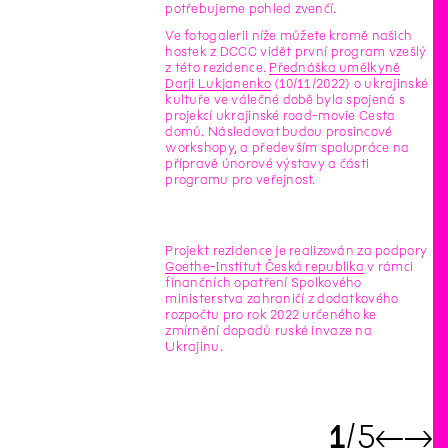
potřebujeme pohled zvenčí.
Ve fotogalerii níže můžete kromě našich
hostek z DCCC vidět první program vzešlý
z této rezidence.
Přednáška umělkyně
Darji Lukjanenko
(10/11/2022) o ukrajinské
kultuře ve válečné době byla spojená s
projekcí ukrajinské road-movie Cesta
domů. Následovat budou prosincové
workshopy, a především spolupráce na
přípravě únorové výstavy a části
programu pro veřejnost.
Projekt rezidence je realizován za podpory
Goethe-Institut Česká republika
v rámci
finančních opatření Spolkového
ministerstva zahraničí z dodatkového
rozpočtu pro rok 2022 určeného ke
zmírnění dopadů ruské invaze na
Ukrajinu.
1
5
←
→