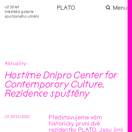
už 10 let
PLATO
Menu
městská galerie
současného umění
aktuality
aktuality
aktuality
aktuality
aktuality
Co se dělo na
Na rezidenci
Zahradní
Komentované
Podílíme se na
zahradě v červenci?
hostíme autorku
videozpravodaj:
prohlídky (nejen) v
rozvoji Komunitního
poezie Alžbětu
Pozor na kupovaný
rámci Colours of
centra Liščina
Stančákovou
kompost
Ostrava
Aktuality
Hostíme Dnipro Center for
Contemporary Culture.
Rezidence spuštěny
Út
15
/
11
/
2022
Představujeme vám
historicky první dvě
rezidentky PLATO. Jsou jimi