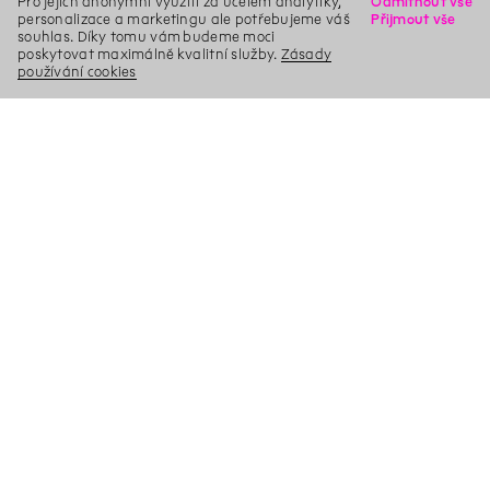
Pro jejich anonymní využití za účelem analytiky,
Odmítnout vše
personalizace a marketingu ale potřebujeme váš
Přijmout vše
souhlas. Díky tomu vám budeme moci
poskytovat maximálně kvalitní služby.
Zásady
používání cookies
X
Hledat