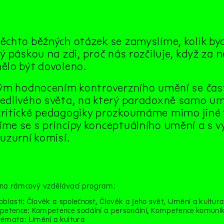
ěchto běžných otázek se zamyslíme, kolik byc
ý páskou na zdi, proč nás rozčiluje, když za n
ělo být dovoleno.
kým hodnocením kontroverzního umění se čast
edlivého světa, na který paradoxně samo u
ritické pedagogiky prozkoumáme mimo jiné 
me se s principy konceptuálního umění a s v
uzurní komisí.
na rámcový vzdělávací program:
oblasti: Člověk a společnost, Člověk a jeho svět, Umění a kultur
petence: Kompetence sociální a personální, Kompetence komunik
témata: Umění a kultura