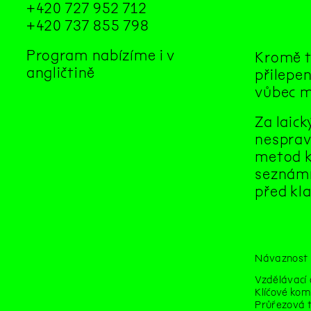
+420 727 952 712
+420 737 855 798
Program nabízíme i v
Kromě t
angličtině
přilepen
vůbec m
Za laic
nesprav
metod k
seznámí
před kla
Návaznost 
Vzdělávací 
Klíčové kom
Průřezová 