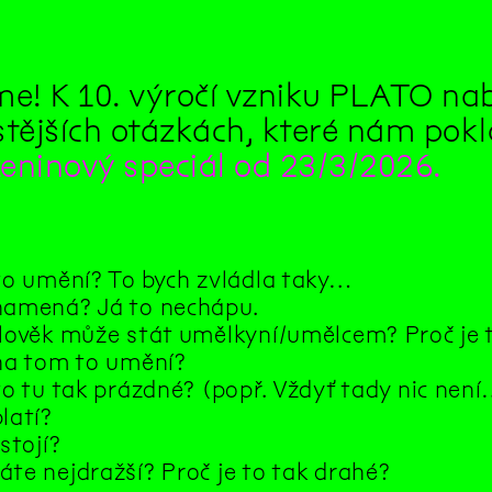
me! K 10. výročí vzniku PLATO n
stějších otázkách, které nám po
eninový speciál od 23/3/2026.
 to umění? To bych zvládla taky…
namená? Já to nechápu.
člověk může stát umělkyní/umělcem? Proč je 
 na tom to umění?
to tu tak prázdné? (popř. Vždyť tady nic není
latí?
 stojí?
áte nejdražší? Proč je to tak drahé?