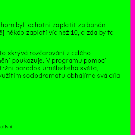
hom byli ochotni zaplatit za banán
ěj někdo zaplatí víc než 10, a zda by to
o skrývá rozčarování z celého
mění poukazuje. V programu pomocí
tržní paradox uměleckého světa,
yužitím sociodramatu obhájíme svá díla
a
ativní