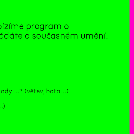
abízíme program o
kládáte o současném umění.
tady …? (větev, bota…)
…)