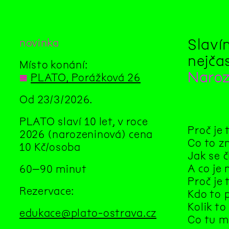
Slaví
novinka
nejča
Místo konání:
Naroz
◊
PLATO, Porážková 26
Od 23/3/2026.
PLATO slaví 10 let, v roce
Proč je
2026 (narozeninová) cena
Co to z
10 Kč/osoba
Jak se 
A co je
60–90 minut
Proč je 
Rezervace:
Kdo to p
Kolik to
edukace@plato-ostrava.cz
Co tu m