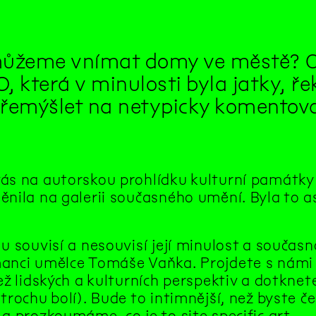
ůžeme vnímat domy ve městě? Co
, která v minulosti byla jatky, ře
řemýšlet na netypicky komentova
ás na autorskou prohlídku kulturní památky bý
nila na galerii současného umění. Byla to as
u souvisí a nesouvisí její minulost a současn
anci umělce Tomáše Vaňka. Projdete s námi b
ež lidských a kulturních perspektiv a dotknete 
trochu bolí). Bude to intimnější, než byste če
a prozkoumáme, co je to site specific art.