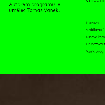
Autorem programu je
umělec Tomáš Vaněk.
Návaznost 
Vzdělávací 
Klíčové kom
Průřezová 
Vznik progr