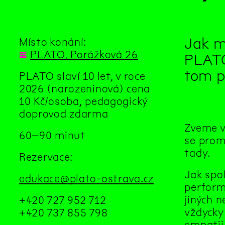
Jak m
Místo konání:
◊
PLATO, Porážková 26
PLATO
tom p
PLATO slaví 10 let, v roce
2026 (narozeninová) cena
10 Kč/osoba, pedagogický
doprovod zdarma
Zveme v
60–90 minut
se promě
tady.
Rezervace:
Jak spol
edukace@plato-ostrava.cz
perform
jiných n
+420 727 952 712
vždycky 
+420 737 855 798
empatii 