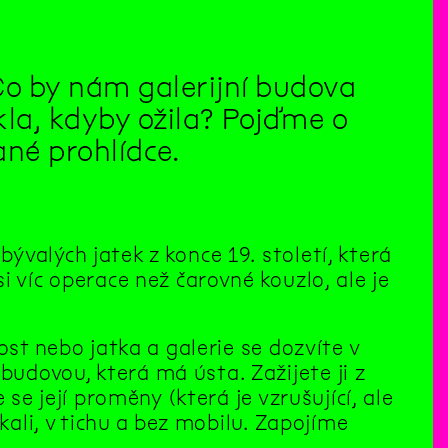
 by nám galerijní budova
kla, kdyby ožila? Pojďme o
né prohlídce.
valých jatek z konce 19. století, která
i víc operace než čarovné kouzlo, ale je
ost nebo jatka a galerie se dozvíte v
udovou, která má ústa. Zažijete ji z
se její proměny (která je vzrušující, ale
kali, v tichu a bez mobilu. Zapojíme