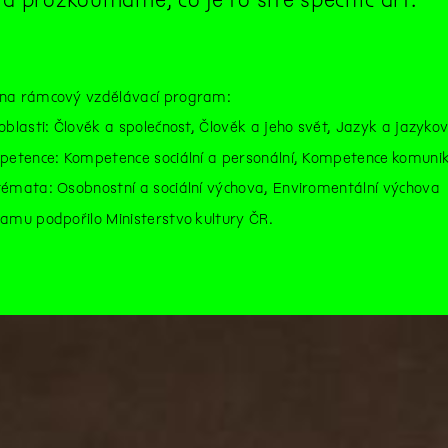
na rámcový vzdělávací program:
oblasti: Člověk a společnost, Člověk a jeho svět, Jazyk a jazyk
petence: Kompetence sociální a personální, Kompetence komunik
témata: Osobnostní a sociální výchova, Enviromentální výchova
amu podpořilo Ministerstvo kultury ČR.