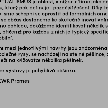
UALISMUS je oblast, v níž se cítíme jako do
u, který pak definuje i pozdější řešení. Dík
u jsme schopni se oprostit od formálních om
t se občas dostaneme ke skutečně inovativní
ému pohledu, dokážeme identifikovat několik
 přičemž pro každou z nich je typický specifi
bilní.
ní mezi jednotlivými návrhy jsou znázorněna
společné rysy, se nacházejí na stejné pěšince, 
leží na křižovatce několika pěšinek.
 výstavy je pohyblivá pěšinka.
 KWK Promes