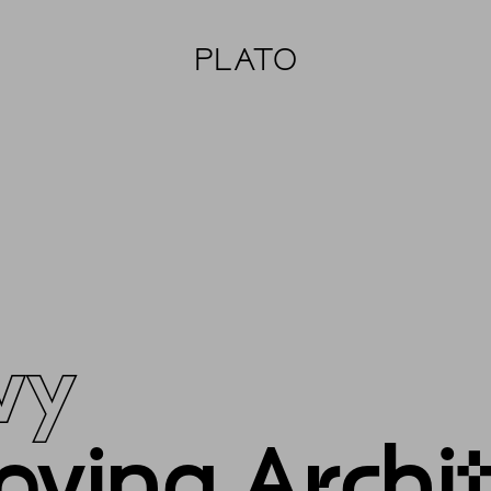
PLATO
vy
ving Archi