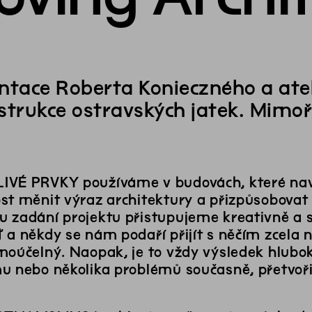
ntace Roberta Konieczného a at
strukce ostravských jatek. Mimo
VÉ PRVKY používáme v budovách, které navrh
st měnit výraz architektury a přizpůsobova
 zadání projektu přistupujeme kreativně a s
 a někdy se nám podaří přijít s něčím zcela 
moúčelný. Naopak, je to vždy výsledek hlubok
u nebo několika problémů současně, přetvořit