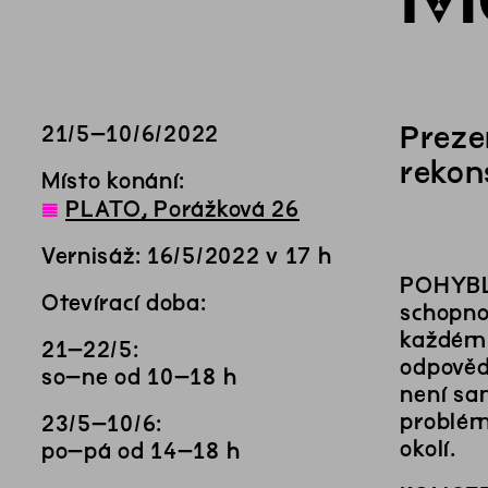
Preze
21
/
5
–
10
/
6
/
2022
rekon
Místo konání:
◊
PLATO, Porážková 26
Vernisáž: 16/5/2022 v 17 h
POHYBLI
Otevírací doba:
schopno
každému
21–22/5:
odpověď
so–ne od 10–18 h
není sa
problém
23/5–10/6:
okolí.
po–pá od 14–18 h