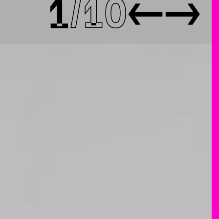
1
10
←
→