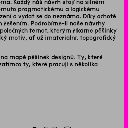
ma. Každý náš návrh stojí na silném
y tomuto pragmatickému a logickému
ezení a vydat se do neznáma. Díky ochotě
m řešením. Podrobíme-li naše návrhy
 společných témat, kterým říkáme pěšinky
cký motiv, ať už imateriální, topografický
 na mapě pěšinek designů. Ty, které
zatímco ty, které pracují s několika