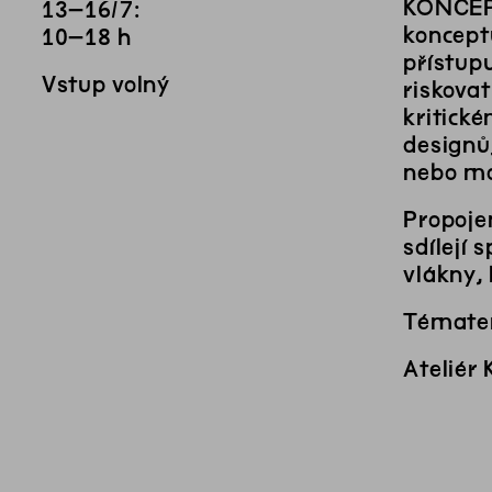
KONCEPT
13–16/7:
koncept
10–18 h
přístup
Vstup volný
riskova
kritick
designů,
nebo mo
Propoje
sdílejí 
vlákny, 
Tématem
Ateliér