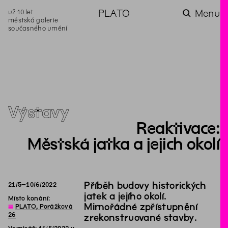
už 10 let
PLATO
Menu
městská galerie
současného umění
aktuality
aktuality
aktuality
aktuality
aktuality
Co se dělo na
Na rezidenci
Zahradní
Komentované
Podílíme se na
zahradě v červenci?
hostíme autorku
videozpravodaj:
prohlídky (nejen) v
rozvoji Komunitního
poezie Alžbětu
Pozor na kupovaný
rámci Colours of
centra Liščina
Stančákovou
kompost
Ostrava
Výstavy
Reaktivace:
Městská jatka a jejich okolí
Příběh budovy historických
21
/
5
–
10
/
6
/
2022
jatek a jejího okolí.
Místo konání:
Mimořádné zpřístupnění
◊
PLATO, Porážková
26
zrekonstruované stavby.