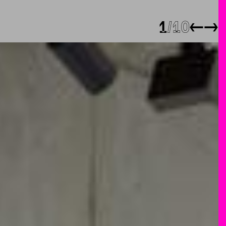
1
10
←
→