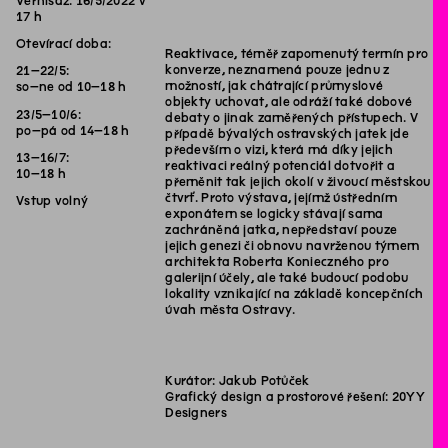
Vernisáž: 16/5/2022 v
17 h
Otevírací doba:
Reaktivace, téměř zapomenutý termín pro
konverze, neznamená pouze jednu z
21–22/5:
možností, jak chátrající průmyslové
so–ne od 10–18 h
objekty uchovat, ale odráží také dobové
23/5–10/6:
debaty o jinak zaměřených přístupech. V
po–pá od 14–18 h
případě bývalých ostravských jatek jde
především o vizi, která má díky jejich
13–16/7:
reaktivaci reálný potenciál dotvořit a
10–18 h
přeměnit tak jejich okolí v živoucí městskou
čtvrť. Proto výstava, jejímž ústředním
Vstup volný
exponátem se logicky stávají sama
zachráněná jatka, nepředstaví pouze
jejich genezi či obnovu navrženou týmem
architekta Roberta Konieczného pro
galerijní účely, ale také budoucí podobu
lokality vznikající na základě koncepčních
úvah města Ostravy.
Kurátor: Jakub Potůček
Grafický design a prostorové řešení: 20YY
Designers