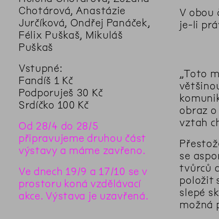
Chotárová, Anastázie
V obou 
Jurčíková, Ondřej Panáček,
je-li p
Félix Puškaš, Mikuláš
Puškaš
Vstupné:
„Toto mí
Fandíš 1 Kč
většino
Podporuješ 30 Kč
komunik
Srdíčko 100 Kč
obraz o
vztah c
Od 28/4 do 28/5
připravujeme druhou část
Přestož
výstavy a máme zavřeno.
se aspo
tvůrců 
Ve dnech 19/9 a 17/10 se v
položit
prostoru koná vzdělávací
slepé s
akce. Výstava je uzavřená.
možná p