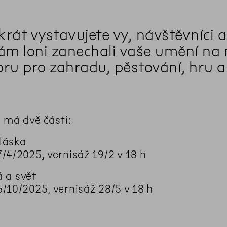
krát vystavujete vy, návštěvníci
nám loni zanechali vaše umění na
oru pro zahradu, pěstování, hru 
 má dvě části:
 láska
/4/2025, vernisáž 19/2 v 18 h
já a svět
/10/2025, vernisáž 28/5 v 18 h