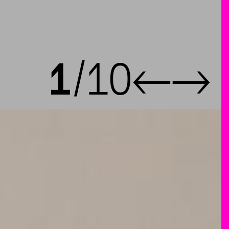
1
10
←
→