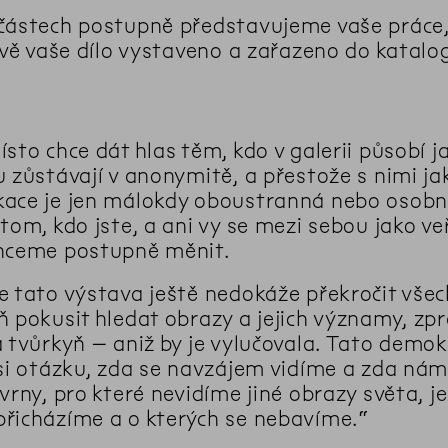
částech postupně představujeme vaše práce, 
rávě vaše dílo vystaveno a zařazeno do katalo
sto chce dát hlas těm, kdo v galerii působí j
u zůstávají v anonymitě, a přestože s nimi j
ace je jen málokdy oboustranná nebo osobní. 
 tom, kdo jste, a ani vy se mezi sebou jako v
hceme postupně měnit.
e tato výstava ještě nedokáže překročit vše
ň pokusit hledat obrazy a jejich významy, z
a tvůrkyň – aniž by je vylučovala. Tato demo
 si otázku, zda se navzájem vidíme a zda ná
kvrny, pro které nevidíme jiné obrazy světa, 
řicházíme a o kterých se nebavíme.“