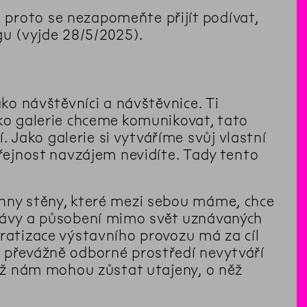
proto se nezapomeňte přijít podívat,
gu (vyjde 28/5/2025).
ako návštěvníci a návštěvnice. Ti
ako galerie chceme komunikovat, tato
Jako galerie si vytváříme svůj vlastní
eřejnost navzájem nevidíte. Tady tento
chny stěny, které mezi sebou máme, chce
právy a působení mimo svět uznávaných
kratizace výstavního provozu má za cíl
m převážně odborné prostředí nevytváří
jež nám mohou zůstat utajeny, o něž