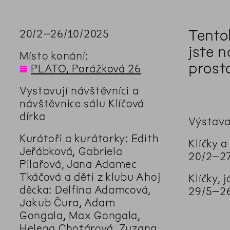
Tento
20
/
2
–
26
/
10
/
2025
jste 
Místo konání:
prost
◊
PLATO, Porážková 26
Vystavují návštěvníci a
návštěvnice sálu Klíčová
dírka
Výstava
Kurátoři a kurátorky: Edith
Klíčky a
Jeřábková, Gabriela
20/2–27
Pilařová, Jana Adamec
Tkáčová a děti z klubu Ahoj
Klíčky, 
děcka: Delfína Adamcová,
29/5–26
Jakub Čura, Adam
Gongala, Max Gongala,
Helena Chotárová, Zuzana