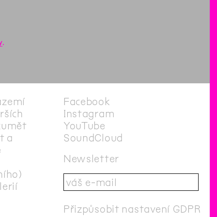
y
.
ázemí
Facebook
irších
Instagram
zumět
YouTube
t a
SoundCloud
e
Newsletter
ního)
erií
Přizpůsobit nastavení GDPR