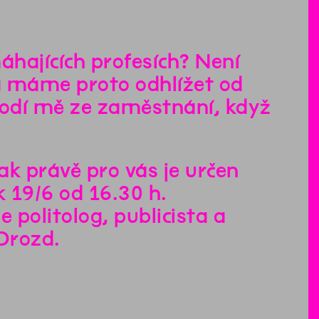
áhajících profesích? Není
a máme proto odhlížet od
odí mě ze zaměstnání, když
ak právě pro vás je určen
 19/6 od 16.30 h.
politolog, publicista a
Drozd.