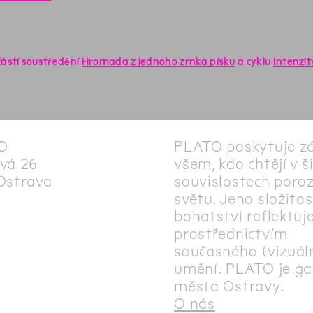
částí soustředění
Hromada z jednoho zrnka písku
a cyklu
Intenzit
O
PLATO poskytuje z
vá 26
všem, kdo chtějí v š
Ostrava
souvislostech poro
světu. Jeho složitos
bohatství reflektuj
prostřednictvím
současného (vizuál
umění. PLATO je gal
města Ostravy.
O nás