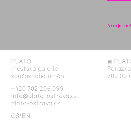
Akce je sou
PLATO
◊
PLAT
městská galerie
Porážko
současného umění
702 00 
+420 702 206 099
info@plato-ostrava.cz
plato-ostrava.cz
CS
EN