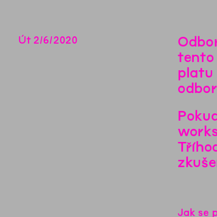
Odbor
Út
2
/
6
/
2020
tento
platu
odbor
Pokud
work
Třího
zkuše
Jak se p