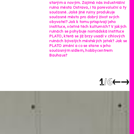
starým a novým. Zajímá nás industriální
ruina města Ostrava, i ta porevoluční a ty
současné. Jaké jiné ruiny produkuje
současné město pro dobrý život svých
obyvatel? Jak k tomu přispívají jeho
instituce, včetně těch kulturních? V jakých
ruinách se pohybuje nomádská instituce
PLATO, která se již brzy usadí v cihlových
ruinách bývalých městských jatek? Jak se
PLATO změní a co se stane s jeho
současným sídlem, hobbycentrem
Bauhaus?
1
6
←
→