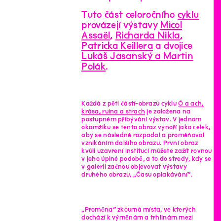
Tuto část celoročního
cyklu
provázejí výstavy
Micol
Assaël
,
Richarda Nikla
,
Patricka Keillera
a dvojice
Lukáš Jasanský a Martin
Polák
.
Každá z pěti částí-obrazů cyklu
Ó a ach,
krása, ruina a strach
je založena na
postupném přibývání výstav. V jednom
okamžiku se tento obraz vynoří jako celek,
aby se následně rozpadal a proměňoval
vznikáním dalšího obrazu. První obraz
kvůli uzavření institucí můžete zažít rovnou
v jeho úplné podobě, a to do středy, kdy se
v galerii začnou objevovat výstavy
druhého obrazu, „Času oplakávání“.
„Proměna“ zkoumá místa, ve kterých
dochází k výměnám a trhlinám mezi