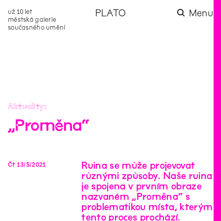
už 10 let
PLATO
Menu
městská galerie
současného umění
aktuality
aktuality
aktuality
aktuality
aktuality
Co se dělo na
Na rezidenci
Zahradní
Komentované
Podílíme se na
zahradě v červenci?
hostíme autorku
videozpravodaj:
prohlídky (nejen) v
rozvoji Komunitního
poezie Alžbětu
Pozor na kupovaný
rámci Colours of
centra Liščina
Stančákovou
kompost
Ostrava
Aktuality
„Proměna“
Ruina se může projevovat
Čt
13
/
5
/
2021
různými způsoby. Naše ruina
je spojena v prvním obraze
nazvaném „Proměna“ s
problematikou místa, kterým
tento proces prochází.