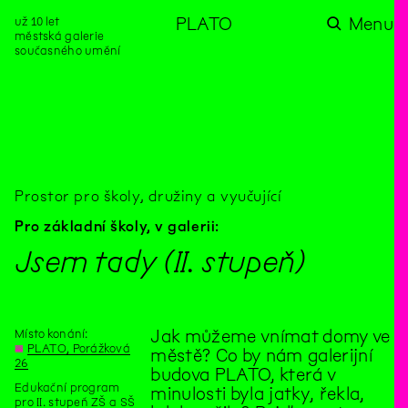
už 10 let
PLATO
Menu
městská galerie
současného umění
aktuality
aktuality
aktuality
aktuality
aktuality
Co se dělo na
Na rezidenci
Zahradní
Komentované
Podílíme se na
zahradě v červenci?
hostíme autorku
videozpravodaj:
prohlídky (nejen) v
rozvoji Komunitního
poezie Alžbětu
Pozor na kupovaný
rámci Colours of
centra Liščina
Stančákovou
kompost
Ostrava
Prostor pro školy, družiny a vyučující
Pro základní školy,
v galerii:
Jsem tady (II. stupeň)
Místo konání:
Jak můžeme vnímat domy ve
◊
PLATO, Porážková
městě? Co by nám galerijní
26
budova PLATO, která v
Edukační program
minulosti byla jatky, řekla,
pro II. stupeň ZŠ a SŠ