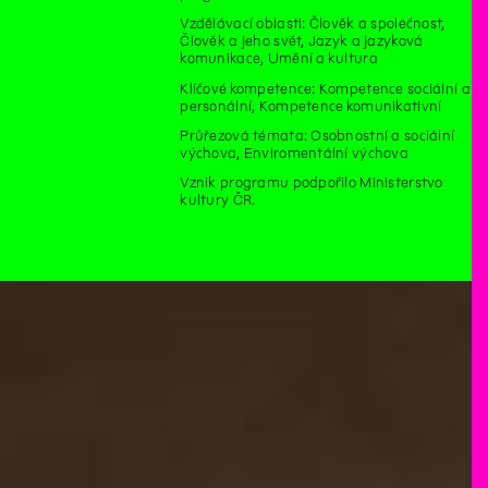
Vzdělávací oblasti: Člověk a společnost,
Člověk a jeho svět, Jazyk a jazyková
komunikace, Umění a kultura
Klíčové kompetence: Kompetence sociální a
personální, Kompetence komunikativní
Průřezová témata: Osobnostní a sociální
výchova, Enviromentální výchova
Vznik programu podpořilo Ministerstvo
kultury ČR.