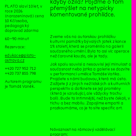
kdyby ožila? Pojďme o tom
PLATO slaví 10 let, v
přemýšlet na netypicky
roce 2026
komentované prohlídce.
(narozeninová) cena
10 Kč/osoba,
pedagogický
doprovod zdarma
Zveme vás na autorskou prohlídku
60–90 minut
kulturní památky bývalých jatek z konce
19. století, která se proměnila na galerii
Rezervace:
současného umění. Byla to asi víc operace
edukace@plato-
než čarovné kouzlo, ale je tady.
ostrava.cz
Jak spolu souvisí a nesouvisí její minulost a
+420 727 952 712
současnost nebo jatka a galerie se dozvíte
+420 737 855 798
v performanci umělce Tomáše Vaňka.
Projdete s námi budovou, která má ústa.
Autorem programu
Zažijete ji z jiných než lidských a kulturních
je Tomáš Vaněk.
perspektiv a dotknete se její proměny
(která je vzrušující, ale vždycky trochu
bolí). Bude to intimnější, než byste čekali, v
tichu a bez mobilu. Zapojíme empatii a
prozkoumáme, co je to site specific art.
Návaznost na rámcový vzdělávací
program: