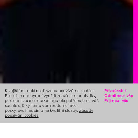
K zajištění funkčnosti webu používáme cookies.
Přizpůsobit
Pro jejich anonymní využití za účelem analytiky,
Odmítnout vše
personalizace a marketingu ale potřebujeme váš
Přijmout vše
souhlas. Díky tomu vám budeme moci
poskytovat maximálně kvalitní služby.
Zásady
používání cookies
X
Hledat