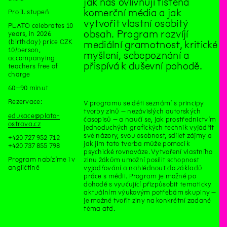
jak nás ovlivňují tištěná
komerční média a jak
Pro II. stupeň
vytvořit vlastní osobitý
PLATO celebrates 10
obsah. Program rozvíjí
years, in 2026
(birthday) price CZK
mediální gramotnost, kritické
10/person,
myšlení, sebepoznání a
accompanying
přispívá k duševní pohodě.
teachers free of
charge
60–90 minut
Rezervace:
V programu se děti seznámí s principy
tvorby zinů – nezávislých autorských
edukace@plato-
časopisů – a naučí se, jak prostřednictvím
ostrava.cz
jednoduchých grafických technik vyjádřit
své názory, svou osobnost, sdílet zájmy a
+420 727 952 712
jak jim tato tvorba může pomoci k
+420 737 855 798
psychické rovnováze. Vytvoření vlastního
Program nabízíme i v
zinu žákům umožní posílit schopnost
angličtině
vyjadřování a nahlédnout do základů
práce s médii. Program je možné po
dohodě s vyučující přizpůsobit tematicky
aktuálním výukovým potřebám skupiny –
je možné tvořit ziny na konkrétní zadané
téma atd.