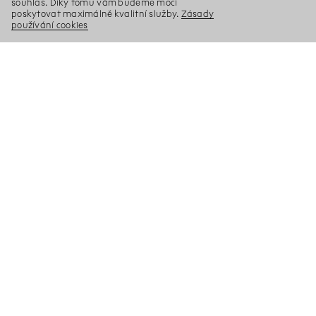
souhlas. Díky tomu vám budeme moci
poskytovat maximálně kvalitní služby.
Zásady
používání cookies
X
Hledat