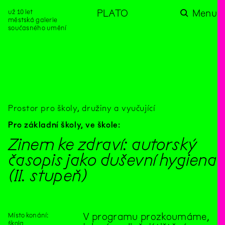
už 10 let
PLATO
Menu
městská galerie
současného umění
aktuality
aktuality
aktuality
aktuality
aktuality
Co se dělo na
Na rezidenci
Zahradní
Komentované
Podílíme se na
zahradě v červenci?
hostíme autorku
videozpravodaj:
prohlídky (nejen) v
rozvoji Komunitního
poezie Alžbětu
Pozor na kupovaný
rámci Colours of
centra Liščina
Stančákovou
kompost
Ostrava
Prostor pro školy, družiny a vyučující
Pro základní školy,
ve škole:
Zinem ke zdraví: autorský
časopis jako duševní hygiena
(II. stupeň)
Místo konání:
V programu prozkoumáme,
škola