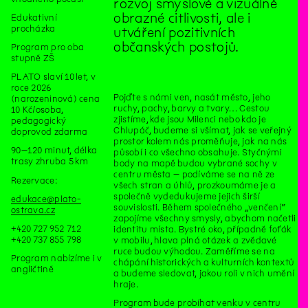
rozvoj smyslové a vizuálně
obrazné citlivosti, ale i
Edukativní
procházka
utváření pozitivních
občanských postojů.
Program pro oba
stupně ZŠ
PLATO slaví 10 let, v
roce 2026
Pojďte s námi ven, nasát město, jeho
(narozeninová) cena
ruchy, pachy, barvy a tvary… Cestou
10 Kč/osoba,
zjistíme, kde jsou Milenci nebo kdo je
pedagogický
Chlupáč, budeme si všímat, jak se veřejný
doprovod zdarma
prostor kolem nás proměňuje, jak na nás
90–120 minut, délka
působí i co všechno obsahuje. Styčnými
trasy zhruba 5 km
body na mapě budou vybrané sochy v
centru města – podíváme se na ně ze
Rezervace:
všech stran a úhlů, prozkoumáme je a
společně vydedukujeme jejich širší
edukace@plato-
souvislosti. Během společného „venčení“
ostrava.cz
zapojíme všechny smysly, abychom načetli
+420 727 952 712
identitu místa. Bystré oko, případně foťák
+420 737 855 798
v mobilu, hlava plná otázek a zvědavé
ruce budou výhodou. Zaměříme se na
Program nabízíme i v
chápání historických a kulturních kontextů
angličtině
a budeme sledovat, jakou roli v nich umění
hraje.
Program bude probíhat venku v centru