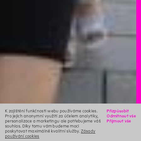
K zajištění funkčnosti webu používáme cookies.
Přizpůsobit
Pro jejich anonymní využití za účelem analytiky,
Odmítnout vše
personalizace a marketingu ale potřebujeme váš
Přijmout vše
souhlas. Díky tomu vám budeme moci
poskytovat maximálně kvalitní služby.
Zásady
používání cookies