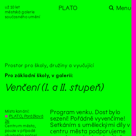
už 10 let
PLATO
Menu
městská galerie
současného umění
aktuality
aktuality
aktuality
aktuality
aktuality
Co se dělo na
Na rezidenci
Zahradní
Komentované
Podílíme se na
zahradě v červenci?
hostíme autorku
videozpravodaj:
prohlídky (nejen) v
rozvoji Komunitního
poezie Alžbětu
Pozor na kupovaný
rámci Colours of
centra Liščina
Stančákovou
kompost
Ostrava
Prostor pro školy, družiny a vyučující
Pro základní školy,
v galerii:
Venčení (I. a II. stupeň)
Místo konání:
Program venku. Dost bylo
◊
PLATO, Porážková
sezení! Pořádně vyvenčíme!
26
Setkáním s uměleckými díly v
Centrum města,
centru města podporujeme
pouze v případě
vhodného počasí