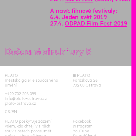
A navíc filmové festivaly:
6.4.
Jeden svět 2019
27.4.
ODPAD Film Fest 2019
Dočasné struktury 5
PLATO
◊
PLATO
městská galerie současného
Porážková 26
umění
702 00 Ostrava
+420 702 206 099
info@plato-ostrava.cz
plato-ostrava.cz
CS
EN
PLATO poskytuje zázemí
Facebook
všem, kdo chtějí v širších
Instagram
souvislostech porozumět
YouTube
světu. Jeho složitost a
SoundCloud