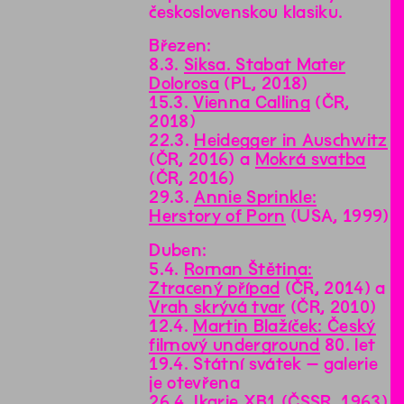
československou klasiku.
Březen:
8.3.
Siksa. Stabat Mater
Dolorosa
(PL, 2018)
15.3.
Vienna Calling
(ČR,
2018)
22.3.
Heidegger in Auschwitz
(ČR, 2016) a
Mokrá svatba
(ČR, 2016)
29.3.
Annie Sprinkle:
Herstory of Porn
(USA, 1999)
Duben:
5.4.
Roman Štětina:
Ztracený případ
(ČR, 2014) a
Vrah skrývá tvar
(ČR, 2010)
12.4.
Martin Blažíček: Český
filmový underground
80. let
19.4. Státní svátek – galerie
je otevřena
26.4.
Ikarie XB1
(ČSSR, 1963)