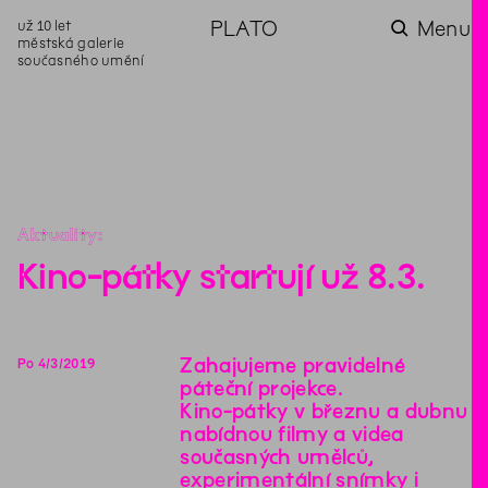
už 10 let
PLATO
Menu
městská galerie
současného umění
aktuality
aktuality
aktuality
aktuality
aktuality
Co se dělo na
Na rezidenci
Zahradní
Komentované
Podílíme se na
zahradě v červenci?
hostíme autorku
videozpravodaj:
prohlídky (nejen) v
rozvoji Komunitního
poezie Alžbětu
Pozor na kupovaný
rámci Colours of
centra Liščina
Stančákovou
kompost
Ostrava
Aktuality
Kino-pátky startují už 8.3.
Zahajujeme pravidelné
Po
4
/
3
/
2019
páteční projekce.
Kino-pátky v březnu a dubnu
nabídnou filmy a videa
současných umělců,
experimentální snímky i