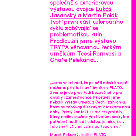
společně s exteriérovou
výstavou dvojice
Lukáš
Jasanský a Martin Polák
tvoří první část celoročního
cyklu
zabývající se
problematikou ruin.
Prodloužili jsme výstavu
TRYPA
věnovanou řeckým
umělcům Teosi Romvosi a
Chaře Pelekanou.
„Jsme velmi rádi, že po pěti měsících opět
můžeme přivítat návštěvníky v PLATO.
Zveme je do prostředí bezpečného pro
diváky i zaměstnance. Připravili jsme
několik výstav umělců z Čech i zahraničí,
které se zabývají důležitými otázkami naší
doby. Přímý kontakt s uměleckými díly,
který našim současným životům poskytne
potřebný nadhled i odstup, je něco, co v
tuto chvíli všichni velmi potřebujeme.“
Marek Pokorný, ředitel PLATO