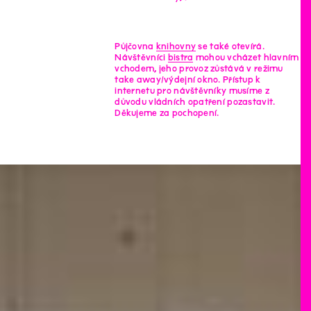
Půjčovna
knihovny
se také otevírá.
Návštěvníci
bistra
mohou vcházet hlavním
vchodem, jeho provoz zůstává v režimu
take away/výdejní okno. Přístup k
internetu pro návštěvníky musíme z
důvodu vládních opatření pozastavit.
Děkujeme za pochopení.