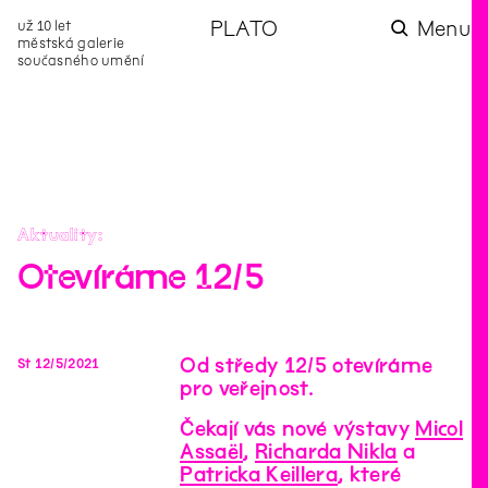
už 10 let
PLATO
Menu
městská galerie
současného umění
aktuality
aktuality
aktuality
aktuality
aktuality
Co se dělo na
Na rezidenci
Zahradní
Komentované
Podílíme se na
zahradě v červenci?
hostíme autorku
videozpravodaj:
prohlídky (nejen) v
rozvoji Komunitního
poezie Alžbětu
Pozor na kupovaný
rámci Colours of
centra Liščina
Stančákovou
kompost
Ostrava
Aktuality
Otevíráme 12/5
Od středy 12/5 otevíráme
St
12
/
5
/
2021
pro veřejnost.
Čekají vás nové výstavy
Micol
Assaël
,
Richarda Nikla
a
Patricka Keillera
, které