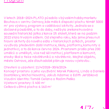
Program
V letech 2018–2024 PLATO působilo v bývalém hobbymarketu
Bauhaus v centru Ostravy, kde mělo k dispozici plochu téměř 5000
m² pro výstavy, program a vzdělávací aktivity. Jednalo se o
dočasné působiště, a to do doby, než byla zrekonstruována
sousední historická jatka z konce 19. století, která se na podzim
2022 stala trvalým sídlem. Od stejného roku, kdy jsme přesunuli
hlavní aktivity do nového sídla v historických jatkách, prostor
využívaly především další instituce, školy, platformy, komunity a
jednotlivci, a to do konce června 2024. Prostorem prošlo přes 200
umělců a umělkyň, více než 60 institucí, platforem a komunit,
stovky škol a tisíce návštěvníků a návštěvnic. Majitel objektu,
město Ostrava, zde dlouhodobě plánuje novou výstavbu.
Otevření a uzavření: 11/4/2018–30/6/2024
Koncept prostoru a jeho využívání: Marek Pokorný, Linda a Daniela
Dostálkovy, Michal Novotný, Jakub Adamec a Edith Jeřábková
Vizuální identita: Tomáš Celizna a Radim Peško
Výstavní prostory: 5 400 m²
Celková užitná plocha: 6 160 m²
1
7
←
→