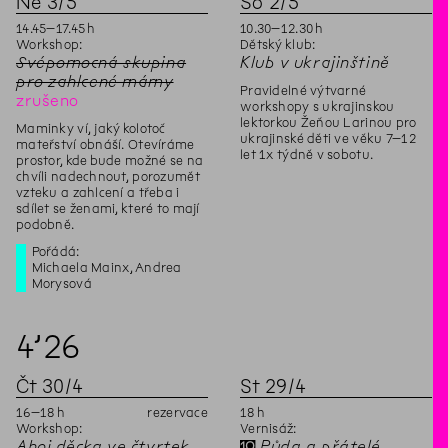
Ne
3
/
5
So
2
/
5
14
.
45
–
17
.
45
h
10
.
30
–
12
.
30
h
Workshop:
Dětský klub:
Svépomocná skupina
Klub v ukrajinštině
pro zahlcené mámy
Pravidelné výtvarné
zrušeno
workshopy s ukrajinskou
lektorkou Žeňou Larinou pro
Maminky ví, jaký kolotoč
ukrajinské děti ve věku 7–12
mateřství obnáší. Otevíráme
let 1x týdně v sobotu.
prostor, kde bude možné se na
chvíli nadechnout, porozumět
vzteku a zahlcení a třeba i
sdílet se ženami, které to mají
podobně.
Pořádá:
Michaela Mainx, Andrea
Morysová
4’
26
Čt
30
/
4
St
29
/
4
16
–
18
h
rezervace
18
h
Workshop:
Vernisáž:
Ahoj děcka ve čtvrtek
✝
Půda a přátelé