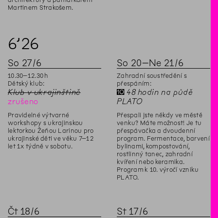
Martinem Strakošem.
6’
26
So
27
/
6
So
20
–
Ne
21
/
6
10
.
30
–
12
.
30
h
Zahradní soustředění s
Dětský klub:
přespáním:
Klub v ukrajinštině
✝
48 hodin na půdě
zrušeno
PLATO
Pravidelné výtvarné
Přespali jste někdy ve městě
workshopy s ukrajinskou
venku? Máte možnost! Je tu
lektorkou Žeňou Larinou pro
přespávačka a dvoudenní
ukrajinské děti ve věku 7–12
program. Fermentace, barvení
let 1x týdně v sobotu.
bylinami, kompostování,
rostlinný tanec, zahradní
kvíření nebo keramika.
Program k 10. výročí vzniku
PLATO.
Čt
18
/
6
St
17
/
6