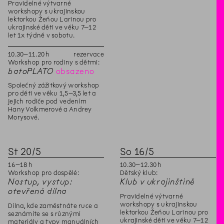
Pravidelné výtvarné
workshopy s ukrajinskou
lektorkou Žeňou Larinou pro
ukrajinské děti ve věku 7–12
let 1x týdně v sobotu.
10
.
30
–
11
.
20
h
rezervace
Workshop pro rodiny s dětmi:
batoPLATO
obsazeno
Společný zážitkový workshop
pro děti ve věku 1,5–3,5 let a
jejich rodiče pod vedením
Hany Volkmerové a Andrey
Morysové.
St
20
/
5
So
16
/
5
16
–
18
h
10
.
30
–
12
.
30
h
Workshop pro dospělé:
Dětský klub:
Nastup, vystup:
Klub v ukrajinštině
otevřená dílna
Pravidelné výtvarné
workshopy s ukrajinskou
Dílna, kde zaměstnáte ruce a
lektorkou Žeňou Larinou pro
seznámíte se s různými
ukrajinské děti ve věku 7–12
materiály a typy manuálních