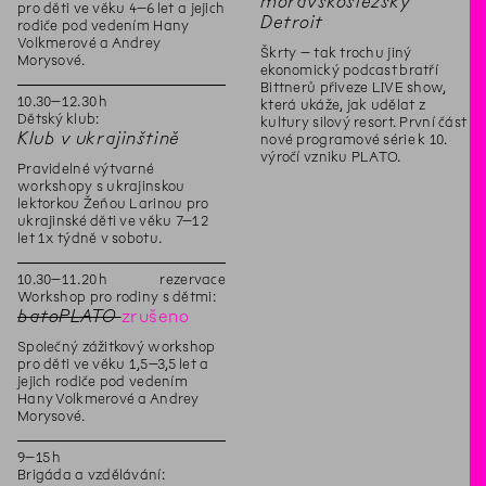
moravskoslezský
pro děti ve věku 4–6 let a jejich
Detroit
rodiče pod vedením Hany
Volkmerové a Andrey
Škrty – tak trochu jiný
Morysové.
ekonomický podcast bratří
Bittnerů přiveze LIVE show,
10
.
30
–
12
.
30
h
která ukáže, jak udělat z
Dětský klub:
kultury silový resort. První část
Klub v ukrajinštině
nové programové série k 10.
výročí vzniku PLATO.
Pravidelné výtvarné
workshopy s ukrajinskou
lektorkou Žeňou Larinou pro
ukrajinské děti ve věku 7–12
let 1x týdně v sobotu.
10
.
30
–
11
.
20
h
rezervace
Workshop pro rodiny s dětmi:
batoPLATO
zrušeno
Společný zážitkový workshop
pro děti ve věku 1,5–3,5 let a
jejich rodiče pod vedením
Hany Volkmerové a Andrey
Morysové.
9
–
15
h
Brigáda a vzdělávání: