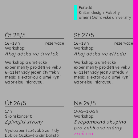
Pořádá:
Knižní design Fakulty
umění Ostravské univerzity
Čt
28
/
5
St
27
/
5
16
–
18
h
rezervace
16
–
18
h
rezervace
Workshop:
Workshop:
Ahoj děcka ve čtvrtek
Ahoj děcka ve středu
Workshop a umělecké
Workshop a umělecké
experimenty pro děti ve věku
experimenty pro děti ve věku
6–11 let vždy jeden čtvrtek v
6–11 let vždy jednu středu v
měsíci s lektorkou a umělkyní
měsíci s lektorkou a umělkyní
Gabrielou Pilařovou.
Gabrielou Pilařovou.
Út
26
/
5
Ne
24
/
5
17
h
14
.
45
–
17
.
45
h
Školní koncert:
Workshop:
Zpívající struny
Svépomocná skupina
pro zahlcené mámy
Vystoupení zpěváků ze třídy
zrušeno
Ľubice Oczkové a cimbalistů