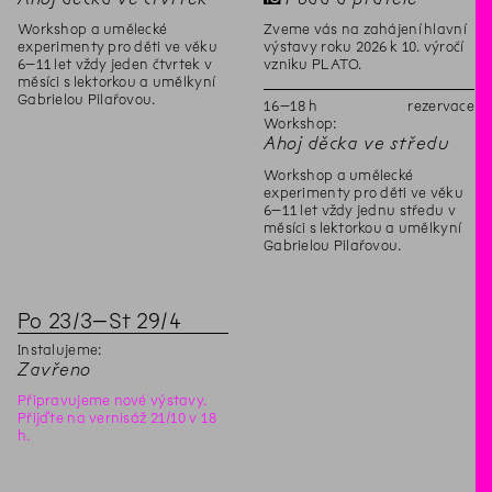
Workshop a umělecké
Zveme vás na zahájení hlavní
experimenty pro děti ve věku
výstavy roku 2026 k 10. výročí
6–11 let vždy jeden čtvrtek v
vzniku PLATO.
měsíci s lektorkou a umělkyní
Gabrielou Pilařovou.
16
–
18
h
rezervace
Workshop:
Ahoj děcka ve středu
Workshop a umělecké
experimenty pro děti ve věku
6–11 let vždy jednu středu v
měsíci s lektorkou a umělkyní
Gabrielou Pilařovou.
Po
23
/
3
–
St
29
/
4
Instalujeme:
Zavřeno
Připravujeme nové výstavy.
Přijďte na vernisáž 21/10 v 18
h.