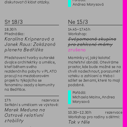
diskutovat či klást otázky.
Andrea Morysová
St
18
/
3
Ne
15
/
3
18
.
30
h
14
.
45
–
17
.
45
h
Přednáška:
Workshop:
Karolína Kripnerová a
Svépomocná skupina
Janek Rous: Zakázaná
pro zahlcené mámy
planeta Bedřiška
zrušeno
Představení tvorby autorské
Maminky ví, jaký kolotoč
dvojice architektky a umělce,
mateřství obnáší. Otevíráme
kteří během svého
prostor, kde bude možné se na
rezidenčního pobytu v PLATO
chvíli nadechnout, porozumět
pracují na mezioborovém
vzteku a zahlcení a třeba i
projektu týkajícího se
sdílet se ženami, které to mají
fenoménu osady a komunity
podobně.
na Bedřišce.
Pořádá:
Michaela Mainx, Andrea
17
h
rezervace
Morysová
Setkání s umělcem ve výstavě:
Marek Meduna na
10
.
30
–
12
.
30
h
rezervace
Ostrově relativní
Workshop pro rodiny s dětmi:
stability
Tok v těle