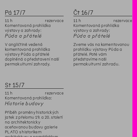
Pá
17
/
7
Čt
16
/
7
11
h
rezervace
11
h
rezervace
Komentovaná prohlídka
Komentovaná prohlídka
výstavy a zahrady:
výstavy a zahrady:
Půda a přátelé
Půda a přátelé
V angličtině vedená
Zveme vás na komentovanou
komentovaná prohlídka
prohlídku výstavy Půda a
výstavy Půda a přátelé
přátelé. Poté vám
doplněná o představení naší
představíme naši
permakulturní zahrady.
permakulturní zahradu.
St
15
/
7
11
h
rezervace
Komentovaná prohlídka:
Historie budovy
Příběh proměny historických
jatek z přelomu 19. a 20. století
na architektonicky
oceňovanou budovu galerie
PLATO s historikem
architektury a památkářem