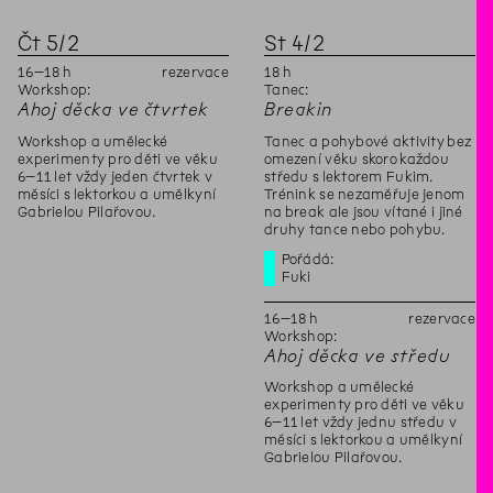
Čt
5
/
2
St
4
/
2
16
–
18
h
rezervace
18
h
Workshop:
Tanec:
Ahoj děcka ve čtvrtek
Breakin
Workshop a umělecké
Tanec a pohybové aktivity bez
experimenty pro děti ve věku
omezení věku skoro každou
6–11 let vždy jeden čtvrtek v
středu s lektorem Fukim.
měsíci s lektorkou a umělkyní
Trénink se nezaměřuje jenom
Gabrielou Pilařovou.
na break ale jsou vítané i jiné
druhy tance nebo pohybu.
Pořádá:
Fuki
16
–
18
h
rezervace
Workshop:
Ahoj děcka ve středu
Workshop a umělecké
experimenty pro děti ve věku
6–11 let vždy jednu středu v
měsíci s lektorkou a umělkyní
Gabrielou Pilařovou.