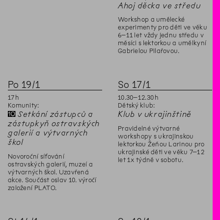
Ahoj děcka ve středu
Workshop a umělecké
experimenty pro děti ve věku
6–11 let vždy jednu středu v
měsíci s lektorkou a umělkyní
Gabrielou Pilařovou.
Po
19
/
1
So
17
/
1
17
h
10
.
30
–
12
.
30
h
Komunity:
Dětský klub:
✝
Setkání zástupců a
Klub v ukrajinštině
zástupkyň ostravských
Pravidelné výtvarné
galerií a výtvarných
workshopy s ukrajinskou
škol
lektorkou Žeňou Larinou pro
ukrajinské děti ve věku 7–12
Novoroční síťování
let 1x týdně v sobotu.
ostravských galerií, muzeí a
výtvarných škol. Uzavřená
akce. Součást oslav 10. výročí
založení PLATO.