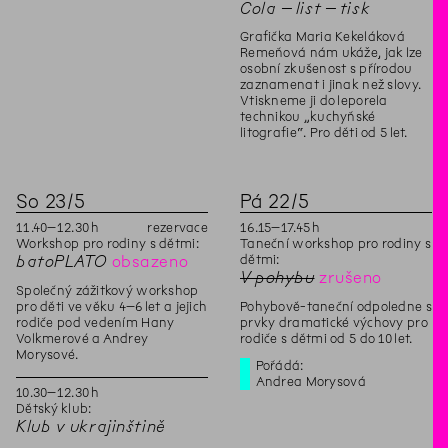
Cola – list – tisk
Grafička Maria Kekeláková
Remeňová nám ukáže, jak lze
osobní zkušenost s přírodou
zaznamenat i jinak než slovy.
Vtiskneme ji do leporela
technikou „kuchyňské
litografie“. Pro děti od 5 let.
So
23
/
5
Pá
22
/
5
11
.
40
–
12
.
30
h
rezervace
16
.
15
–
17
.
45
h
Workshop pro rodiny s dětmi:
Taneční workshop pro rodiny s
dětmi:
batoPLATO
obsazeno
V pohybu
zrušeno
Společný zážitkový workshop
pro děti ve věku 4–6 let a jejich
Pohybově-taneční odpoledne s
rodiče pod vedením Hany
prvky dramatické výchovy pro
Volkmerové a Andrey
rodiče s dětmi od 5 do 10 let.
Morysové.
Pořádá:
Andrea Morysová
10
.
30
–
12
.
30
h
Dětský klub:
Klub v ukrajinštině