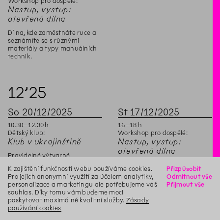
Workshop pro dospělé:
Nastup, vystup:
otevřená dílna
Dílna, kde zaměstnáte ruce a
seznámíte se s různými
materiály a typy manuálních
technik.
12’
25
So
20
/
12
/
2025
St
17
/
12
/
2025
10
.
30
–
12
.
30
h
16
–
18
h
Dětský klub:
Workshop pro dospělé:
Klub v ukrajinštině
Nastup, vystup:
otevřená dílna
Pravidelné výtvarné
workshopy s ukrajinskou
Dílna, kde zaměstnáte ruce a
K zajištění funkčnosti webu používáme cookies.
Přizpůsobit
lektorkou pro ukrajinské děti
seznámíte se s různými
Pro jejich anonymní využití za účelem analytiky,
Odmítnout vše
ve věku 7–12 let 1x týdně v
materiály a typy manuálních
personalizace a marketingu ale potřebujeme váš
Přijmout vše
sobotu.
technik.
souhlas. Díky tomu vám budeme moci
poskytovat maximálně kvalitní služby.
Zásady
používání cookies