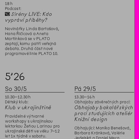
18
h
Podcast:
✝
Sirény LIVE: Kdo
vypráví příběhy?
Novinářky Linda Bartošová,
Hana Řičicová a Aneta
Martínková se v PLATO
zeptají, komu patří veřejná
debata. Druhá část nové
programové linie PLATO 10.
5’
26
So
30
/
5
Pá
29
/
5
10
.
30
–
12
.
30
h
13
.
30
–
16
h
Dětský klub:
Obhajoby závěrečných prací:
Klub v ukrajinštině
Obhajoby bakalářských
prací studujících ateliér
Pravidelné výtvarné
Knižní design
workshopy s ukrajinskou
lektorkou Žeňou Larinou pro
Obhajující: Monika Benešová,
ukrajinské děti ve věku 7–12
Barbora Kránková, Valérie
let 1x týdně v sobotu.
Jedelská a Daniel Meca.