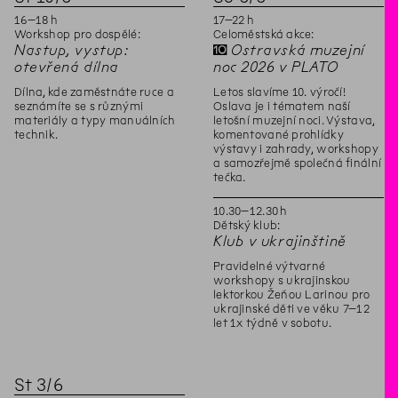
16
–
18
h
17
–
22
h
Workshop pro dospělé:
Celoměstská akce:
Nastup, vystup:
✝
Ostravská muzejní
otevřená dílna
noc 2026 v PLATO
Dílna, kde zaměstnáte ruce a
Letos slavíme 10. výročí!
seznámíte se s různými
Oslava je i tématem naší
materiály a typy manuálních
letošní muzejní noci. Výstava,
technik.
komentované prohlídky
výstavy i zahrady, workshopy
a samozřejmě společná finální
tečka.
10
.
30
–
12
.
30
h
Dětský klub:
Klub v ukrajinštině
Pravidelné výtvarné
workshopy s ukrajinskou
lektorkou Žeňou Larinou pro
ukrajinské děti ve věku 7–12
let 1x týdně v sobotu.
St
3
/
6