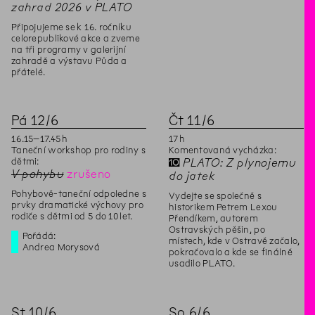
zahrad 2026 v PLATO
Připojujeme se k 16. ročníku
celorepublikové akce a zveme
na tři programy v galerijní
zahradě a výstavu Půda a
přátelé.
Pá
12
/
6
Čt
11
/
6
16
.
15
–
17
.
45
h
17
h
Taneční workshop pro rodiny s
Komentovaná vycházka:
dětmi:
✝
PLATO: Z plynojemu
V pohybu
zrušeno
do jatek
Pohybově-taneční odpoledne s
Vydejte se společně s
prvky dramatické výchovy pro
historikem Petrem Lexou
rodiče s dětmi od 5 do 10 let.
Přendíkem, autorem
Ostravských pěšin, po
Pořádá:
místech, kde v Ostravě začalo,
Andrea Morysová
pokračovalo a kde se finálně
usadilo PLATO.
St
10
/
6
So
6
/
6