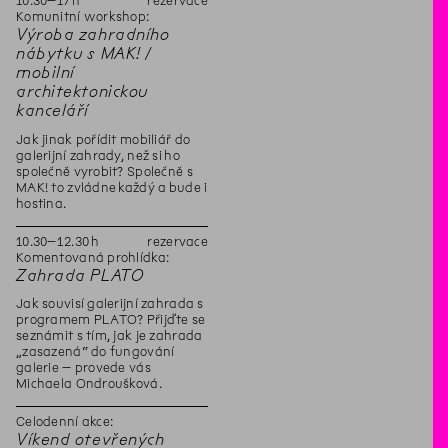
10
.
30
–
17
h
rezervace
Komunitní workshop:
Výroba zahradního
nábytku s MAK! /
mobilní
architektonickou
kanceláří
Jak jinak pořídit mobiliář do
galerijní zahrady, než si ho
společně vyrobit? Společně s
MAK! to zvládne každý a bude i
hostina.
10
.
30
–
12
.
30
h
rezervace
Komentovaná prohlídka:
Zahrada PLATO
Jak souvisí galerijní zahrada s
programem PLATO? Přijďte se
seznámit s tím, jak je zahrada
„zasazená“ do fungování
galerie – provede vás
Michaela Ondroušková.
Celodenní akce:
Víkend otevřených