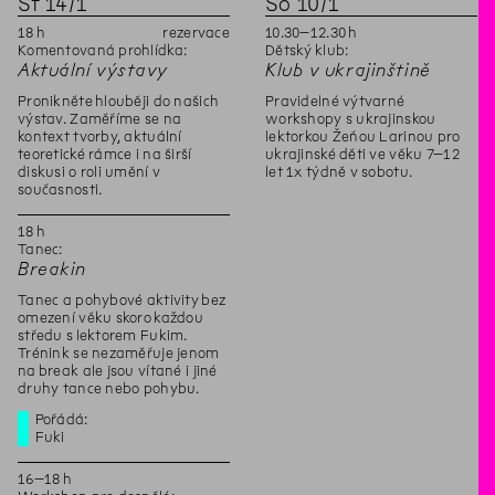
St
14
/
1
So
10
/
1
18
h
rezervace
10
.
30
–
12
.
30
h
Komentovaná prohlídka:
Dětský klub:
Aktuální výstavy
Klub v ukrajinštině
Pronikněte hlouběji do našich
Pravidelné výtvarné
výstav. Zaměříme se na
workshopy s ukrajinskou
kontext tvorby, aktuální
lektorkou Žeňou Larinou pro
teoretické rámce i na širší
ukrajinské děti ve věku 7–12
diskusi o roli umění v
let 1x týdně v sobotu.
současnosti.
18
h
Tanec:
Breakin
Tanec a pohybové aktivity bez
omezení věku skoro každou
středu s lektorem Fukim.
Trénink se nezaměřuje jenom
na break ale jsou vítané i jiné
druhy tance nebo pohybu.
Pořádá:
Fuki
16
–
18
h