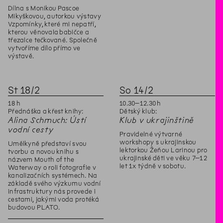
Dílna s Monikou Pascoe
Mikyškovou, autorkou výstavy
Vzpomínky, které mi nepatří,
kterou věnovala babičce a
třezalce tečkované. Společně
vytvoříme dílo přímo ve
výstavě.
St
18
/
2
So
14
/
2
18
h
10
.
30
–
12
.
30
h
Přednáška a křest knihy:
Dětský klub:
Alina Schmuch: Ústí
Klub v ukrajinštině
vodní cesty
Pravidelné výtvarné
workshopy s ukrajinskou
Umělkyně představí svou
lektorkou Žeňou Larinou pro
tvorbu a novou knihu s
ukrajinské děti ve věku 7–12
názvem Mouth of the
let 1x týdně v sobotu.
Waterway o roli fotografie v
kanalizačních systémech. Na
základě svého výzkumu vodní
infrastruktury nás provede i
cestami, jakými voda protéká
budovou PLATO.