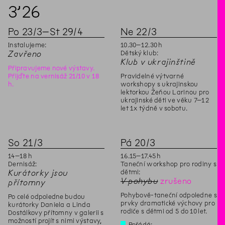
3’
26
Po
23
/
3
–
St
29
/
4
Ne
22
/
3
Instalujeme:
10
.
30
–
12
.
30
h
Dětský klub:
Zavřeno
Klub v ukrajinštině
Připravujeme nové výstavy.
Přijďte na vernisáž 21/10 v 18
Pravidelné výtvarné
h.
workshopy s ukrajinskou
lektorkou Žeňou Larinou pro
ukrajinské děti ve věku 7–12
let 1x týdně v sobotu.
So
21
/
3
Pá
20
/
3
14
–
18
h
16
.
15
–
17
.
45
h
Dernisáž:
Taneční workshop pro rodiny s
dětmi:
Kurátorky jsou
V pohybu
zrušeno
přítomny
Pohybově-taneční odpoledne s
Po celé odpoledne budou
prvky dramatické výchovy pro
kurátorky Daniela a Linda
rodiče s dětmi od 5 do 10 let.
Dostálkovy přítomny v galerii s
možností projít s nimi výstavy,
Pořádá: