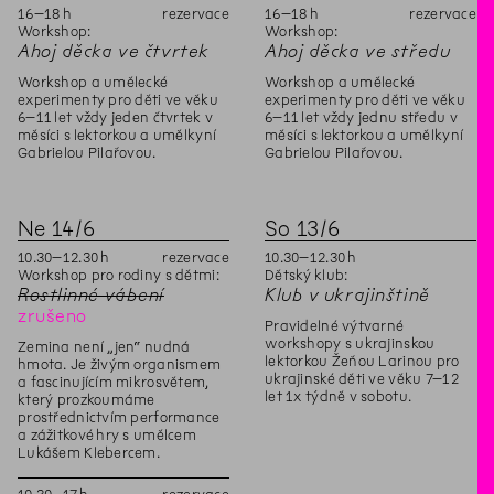
16
–
18
h
rezervace
16
–
18
h
rezervace
Workshop:
Workshop:
Ahoj děcka ve čtvrtek
Ahoj děcka ve středu
Workshop a umělecké
Workshop a umělecké
experimenty pro děti ve věku
experimenty pro děti ve věku
6–11 let vždy jeden čtvrtek v
6–11 let vždy jednu středu v
měsíci s lektorkou a umělkyní
měsíci s lektorkou a umělkyní
Gabrielou Pilařovou.
Gabrielou Pilařovou.
Ne
14
/
6
So
13
/
6
10
.
30
–
12
.
30
h
rezervace
10
.
30
–
12
.
30
h
Workshop pro rodiny s dětmi:
Dětský klub:
Rostlinné vábení
Klub v ukrajinštině
zrušeno
Pravidelné výtvarné
workshopy s ukrajinskou
Zemina není „jen“ nudná
lektorkou Žeňou Larinou pro
hmota. Je živým organismem
ukrajinské děti ve věku 7–12
a fascinujícím mikrosvětem,
let 1x týdně v sobotu.
který prozkoumáme
prostřednictvím performance
a zážitkové hry s umělcem
Lukášem Klebercem.