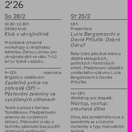
2’
26
So
28
/
2
St
25
/
2
10
.
30
–
12
.
30
h
18
h
Dětský klub:
Prezentace:
Klub v ukrajinštině
Lucia Bergamaschi a
David Přílučík: Dobrá
Pravidelné výtvarné
Odra?
workshopy s ukrajinskou
lektorkou Žeňou Larinou pro
Řeka Odra jako živé místo a
ukrajinské děti ve věku 7–12
dějiště ekologických,
let 1x týdně v sobotu.
politických i historických
střetů. Představení výsledků
9
–
15
h
rezervace
uměleckého výzkumu Lucie
Brigáda a vzdělávání:
Bergamaschi a Davida
Přílučíka.
Společná práce na
zahradě (5P) –
16
–
18
h
Pěstování zeleniny ve
Workshop pro dospělé:
vyvýšených záhonech
Nastup, vystup:
Teorie a praxe s Denisou
otevřená dílna
Tomáškovou. Předpěstování
zeleniny do vyvýšených
Dílna, kde zaměstnáte ruce a
záhonů. Plánování úrody a
seznámíte se s různými
techniky pěstování bez použití
materiály a typy manuálních
plastových sadbovačů.
technik.