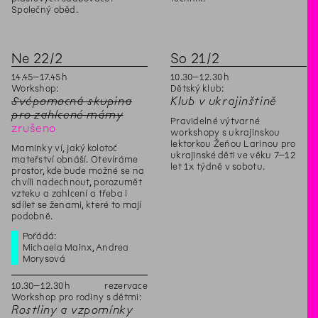
Společný oběd.
Ne
22
/
2
So
21
/
2
14
.
45
–
17
.
45
h
10
.
30
–
12
.
30
h
Workshop:
Dětský klub:
Svépomocná skupina
Klub v ukrajinštině
pro zahlcené mámy
Pravidelné výtvarné
zrušeno
workshopy s ukrajinskou
lektorkou Žeňou Larinou pro
Maminky ví, jaký kolotoč
ukrajinské děti ve věku 7–12
mateřství obnáší. Otevíráme
let 1x týdně v sobotu.
prostor, kde bude možné se na
chvíli nadechnout, porozumět
vzteku a zahlcení a třeba i
sdílet se ženami, které to mají
podobně.
Pořádá:
Michaela Mainx, Andrea
Morysová
10
.
30
–
12
.
30
h
rezervace
Workshop pro rodiny s dětmi:
Rostliny a vzpomínky