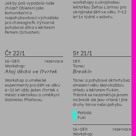
workshopy s ukrajinskou
Jak by pak vypadala naše
lektorkou Žeňou Larinou pro
chůze? Oblečení jako
ukrajinské děti ve věku 7–12
komunikační a
let 1x týdně v sobotu.
rozpohybovávací východisko
pro choreografii. Výtvarně
pohybová dílna s lektorem
Petrem Ochvatem.
Čt
22
/
1
St
21
/
1
16
–
18
h
rezervace
18
h
Workshop:
Tanec:
Ahoj děcka ve čtvrtek
Breakin
Workshop a umělecké
Tanec a pohybové aktivity bez
experimenty pro děti ve věku
omezení věku skoro každou
6–11 let vždy jeden čtvrtek v
středu s lektorem Fukim.
měsíci s lektorkou a umělkyní
Trénink se nezaměřuje jenom
Gabrielou Pilařovou.
na break ale jsou vítané i jiné
druhy tance nebo pohybu.
Pořádá:
Fuki
16
–
18
h
rezervace
Workshop: