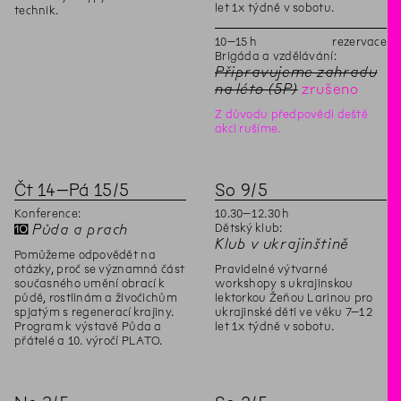
let 1x týdně v sobotu.
technik.
10
–
15
h
rezervace
Brigáda a vzdělávání:
Připravujeme zahradu
na léto (5P)
zrušeno
Z důvodu předpovědi deště
akci rušíme.
Čt
14
–
Pá
15
/
5
So
9
/
5
Konference:
10
.
30
–
12
.
30
h
Dětský klub:
✝
Půda a prach
Klub v ukrajinštině
Pomůžeme odpovědět na
otázky, proč se významná část
Pravidelné výtvarné
současného umění obrací k
workshopy s ukrajinskou
půdě, rostlinám a živočichům
lektorkou Žeňou Larinou pro
spjatým s regenerací krajiny.
ukrajinské děti ve věku 7–12
Program k výstavě Půda a
let 1x týdně v sobotu.
přátelé a 10. výročí PLATO.