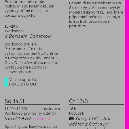
Prostor pro neformální
Během dílny s umělcem Ivem
rozhovor s autorem aktuální
Škutou vytvoříme neobvyklý
výstavy přímo mezi jeho
model lidského těla. Těla, které
obrazy a objekty.
připomíná město s ulicemi, s
infrastrukturou nebo s
potrubím.
10
–
20
h
Workshop:
S Borisem Camacou
Workshop ateliérů
Performance Fakulty
výtvarných umění VUT v Brně
a Fotografie Fakulty umění
OU v Ostravě v návaznosti na
výstavu Borise Camacy.
Uzavřená akce.
Ve spolupráci s:
FaVU a FU OU
So
14
/
3
Čt
12
/
3
11
.
40
–
12
.
30
h
rezervace
18
h
Workshop pro rodiny s dětmi:
Podcast:
batoPLATO
zrušeno
✝
Škrty LIVE: Jak
udělat z Ostravy
Společný zážitkový workshop