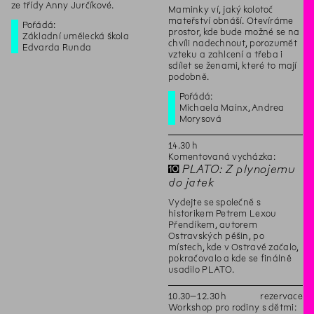
ze třídy Anny Jurčíkové.
Maminky ví, jaký kolotoč
mateřství obnáší. Otevíráme
Pořádá:
prostor, kde bude možné se na
Základní umělecká škola
chvíli nadechnout, porozumět
Edvarda Runda
vzteku a zahlcení a třeba i
sdílet se ženami, které to mají
podobně.
Pořádá:
Michaela Mainx, Andrea
Morysová
14
.
30
h
Komentovaná vycházka:
✝
PLATO: Z plynojemu
do jatek
Vydejte se společně s
historikem Petrem Lexou
Přendíkem, autorem
Ostravských pěšin, po
místech, kde v Ostravě začalo,
pokračovalo a kde se finálně
usadilo PLATO.
10
.
30
–
12
.
30
h
rezervace
Workshop pro rodiny s dětmi: