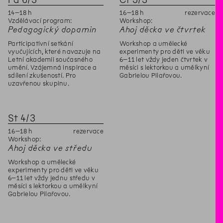
14
–
18
h
16
–
18
h
rezervace
Vzdělávací program:
Workshop:
Pedagogický dopamin
Ahoj děcka ve čtvrtek
Participativní setkání
Workshop a umělecké
vyučujících, které navazuje na
experimenty pro děti ve věku
Letní akademii současného
6–11 let vždy jeden čtvrtek v
umění. Vzájemná inspirace a
měsíci s lektorkou a umělkyní
sdílení zkušeností. Pro
Gabrielou Pilařovou.
uzavřenou skupinu.
St
4
/
3
16
–
18
h
rezervace
Workshop:
Ahoj děcka ve středu
Workshop a umělecké
experimenty pro děti ve věku
6–11 let vždy jednu středu v
měsíci s lektorkou a umělkyní
Gabrielou Pilařovou.