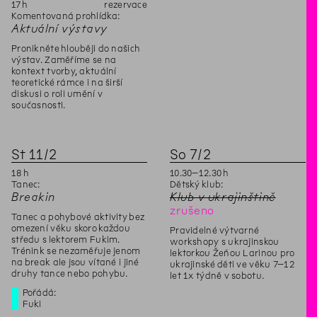
17
h
rezervace
Komentovaná prohlídka:
Aktuální výstavy
Pronikněte hlouběji do našich
výstav. Zaměříme se na
kontext tvorby, aktuální
teoretické rámce i na širší
diskusi o roli umění v
současnosti.
St
11
/
2
So
7
/
2
18
h
10
.
30
–
12
.
30
h
Tanec:
Dětský klub:
Breakin
Klub v ukrajinštině
zrušeno
Tanec a pohybové aktivity bez
omezení věku skoro každou
Pravidelné výtvarné
středu s lektorem Fukim.
workshopy s ukrajinskou
Trénink se nezaměřuje jenom
lektorkou Žeňou Larinou pro
na break ale jsou vítané i jiné
ukrajinské děti ve věku 7–12
druhy tance nebo pohybu.
let 1x týdně v sobotu.
Pořádá:
Fuki