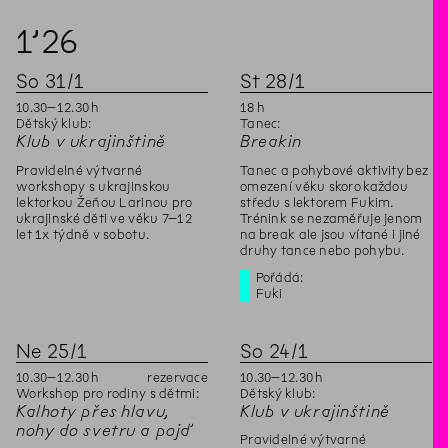
1’
26
So
31
/
1
St
28
/
1
10
.
30
–
12
.
30
h
18
h
Dětský klub:
Tanec:
Klub v ukrajinštině
Breakin
Pravidelné výtvarné
Tanec a pohybové aktivity bez
workshopy s ukrajinskou
omezení věku skoro každou
lektorkou Žeňou Larinou pro
středu s lektorem Fukim.
ukrajinské děti ve věku 7–12
Trénink se nezaměřuje jenom
let 1x týdně v sobotu.
na break ale jsou vítané i jiné
druhy tance nebo pohybu.
Pořádá:
Fuki
Ne
25
/
1
So
24
/
1
10
.
30
–
12
.
30
h
rezervace
10
.
30
–
12
.
30
h
Workshop pro rodiny s dětmi:
Dětský klub:
Kalhoty přes hlavu,
Klub v ukrajinštině
nohy do svetru a pojď
Pravidelné výtvarné