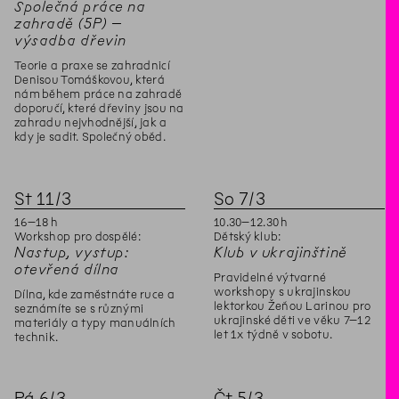
Společná práce na
zahradě (5P) –
výsadba dřevin
Teorie a praxe se zahradnicí
Denisou Tomáškovou, která
nám během práce na zahradě
doporučí, které dřeviny jsou na
zahradu nejvhodnější, jak a
kdy je sadit. Společný oběd.
St
11
/
3
So
7
/
3
16
–
18
h
10
.
30
–
12
.
30
h
Workshop pro dospělé:
Dětský klub:
Nastup, vystup:
Klub v ukrajinštině
otevřená dílna
Pravidelné výtvarné
workshopy s ukrajinskou
Dílna, kde zaměstnáte ruce a
lektorkou Žeňou Larinou pro
seznámíte se s různými
ukrajinské děti ve věku 7–12
materiály a typy manuálních
let 1x týdně v sobotu.
technik.
Pá
6
/
3
Čt
5
/
3