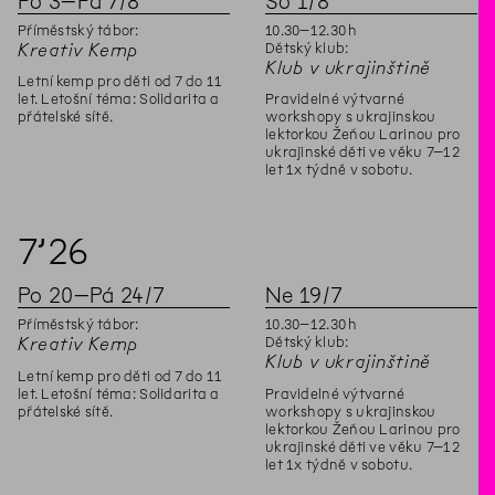
Po
3
–
Pá
7
/
8
So
1
/
8
Příměstský tábor:
10
.
30
–
12
.
30
h
Dětský klub:
Kreativ Kemp
Klub v ukrajinštině
Letní kemp pro děti od 7 do 11
let. Letošní téma: Solidarita a
Pravidelné výtvarné
přátelské sítě.
workshopy s ukrajinskou
lektorkou Žeňou Larinou pro
ukrajinské děti ve věku 7–12
let 1x týdně v sobotu.
7’
26
Po
20
–
Pá
24
/
7
Ne
19
/
7
Příměstský tábor:
10
.
30
–
12
.
30
h
Dětský klub:
Kreativ Kemp
Klub v ukrajinštině
Letní kemp pro děti od 7 do 11
let. Letošní téma: Solidarita a
Pravidelné výtvarné
přátelské sítě.
workshopy s ukrajinskou
lektorkou Žeňou Larinou pro
ukrajinské děti ve věku 7–12
let 1x týdně v sobotu.